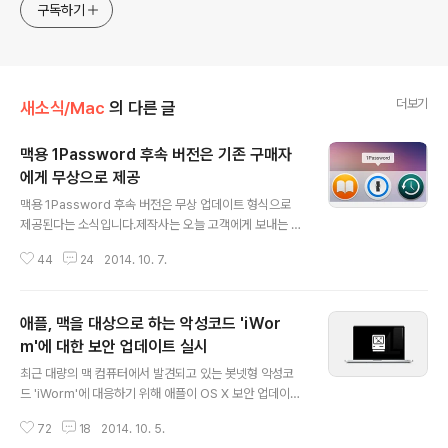
구독하기
더보기
새소식/Mac
의 다른 글
맥용 1Password 후속 버전은 기존 구매자
에게 무상으로 제공
글 내용
맥용 1Password 후속 버전은 무상 업데이트 형식으로
제공된다는 소식입니다.제작사는 오늘 고객에게 보내는 이
메일에서 현재 OS X 요세미티에 대응하는 '1Password
44
24
2014. 10. 7.
5 for Mac'을 개발하고 있으며, 기존의 모든 버전 4 구매
자에게 무료로 제공키로 했다고 밝혔습니다. 예전처럼 구
매시기에 따라 비용을 차등으로 청구하지 않고 무료로 풀
애플, 맥을 대상으로 하는 악성코드 'iWor
겠다는 것인데, 제작사 자체 스토어는 물론 맥 앱스토어에
서 버전 4를 구매한 사용자에게도 혜택이 돌아갈 것으로
m'에 대한 보안 업데이트 실시
글 내용
보입니다.1Password 새 버전이 나올 때마다 그동안 적게
최근 대량의 맥 컴퓨터에서 발견되고 있는 봇넷형 악성코
는 20달러에서 많게는 50달러 가까운 비용이 들었다는 점
드 'iWorm'에 대응하기 위해 애플이 OS X 보안 업데이트
을 고려하면 무척이나 반가운 일입니다. iOS용 1Passwo
를 실시하고 있습니다. 미 IT매체 맥루머스는 오늘 'XProt
rd도 최근에 버전 5로 업그레이드되며 무료 모델로 전환한
72
18
2014. 10. 5.
ect'에 해당 악성코드와 그 변종 악성코드에 대한 정의 항
바바 있습니다. ..