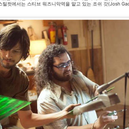
스틸컷에서는 스티브 워즈니악역을 맡고 있는 조쉬 갓(Josh Ga