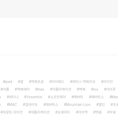
ipad
앱
맥북프로
아이패드
레티나 맥북프로
라이언
어플
맥북에어
mas
어플리케이션
맥북
ios
아이폰
k
레티나
Yosemite
소프트웨어
메버릭
매버릭스
Mav
e
MAC
업데이트
메버릭스
Mountain Lion
할인
프
마운틴 라이언
애플리케이션
요세미티
아이맥
맥용
무료