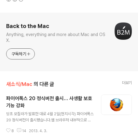
로그 정보
Back to the Mac
Anything, everything and more about Mac and OS
X.
구독하기
더보기
새소식/Mac
의 다른 글
파이어폭스 20 정식버전 출시… 사생활 보호
기능 강화
글 내용
당초 모질라가 발표한 대로 4월 2일(현지시각) 파이어폭스
20 정식버전이 출시됐습니다.웹 브라우저 내부적으로 꽤
많은 개선점이 있었는데 일단 겉으로 잘 드러나는 변경 점
8
14
2013. 4. 3.
은 크게 2가지입니다.파이어폭스 최신 버전에는 구글 크롬