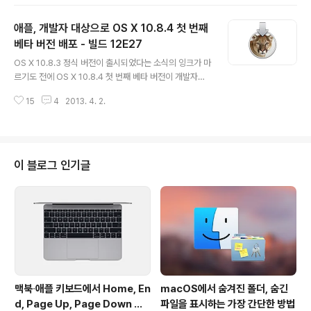
의 '시크릿 창'처럼 창 단위로 사생활 보호 모드를 활성화할
수 기능이 새로 추가됐습니다. 이전 버전에도 사생활 보호
애플, 개발자 대상으로 OS X 10.8.4 첫 번째
모드가 존재했지만, 일반 모드로 열린 웹사이트가 잠시 대
기 상태로 묶여 있어야 했는데, 새 버전에서는 일반 모드에
베타 버전 배포 - 빌드 12E27
글 내용
서 열린 창과 사생활 보호 모드에서 열린 창을 동시에 사용
OS X 10.8.3 정식 버전이 출시되었다는 소식의 잉크가 마
할 수 있는 것이 변화된 부분입니다. 사용 방법이 훨씬 간편
르기도 전에 OS X 10.8.4 첫 번째 베타 버전이 개발자들
해진 셈이죠. 이제 맥용 주요 웹 브라우저 중 창 단위로 사
에게 배포되고 있습니다.이번 베타 버전의 빌드 번호는 12
생활 보호 모드 사용 여부를 결정할 수 없는 웹 브라우저는
15
4
2013. 4. 2.
E27이며, OS X 10.8.3에 덮어 쓸 수 있는 299.56MB
사파리가 유일합니다.파..
용량의 델타 업데이트 패키지와 OS X 10.8.0 이후 버전에
덮어 쓸 수 있는 824.4MB의 콤보 업데이트 패키지가 맥
개발자 센터에 새로 등록됐습니다.이번 베타 버전의 특이
사항은 OS X 10.8.3 개발자 버전이 'OS X 소프트웨어 업
이 블로그 인기글
데이트 시드 구성 유틸리티(Software Update Seed C
onfiguration Utility)'를 통해 맥 앱스토어 업데이트를 진
행할 수 있었던 반면 이번에는 애플 개발자 포털을 통해서
만 설치 패키지를 내..
맥북∙애플 키보드에서 Home, En
macOS에서 숨겨진 폴더, 숨긴
d, Page Up, Page Down 키
파일을 표시하는 가장 간단한 방법