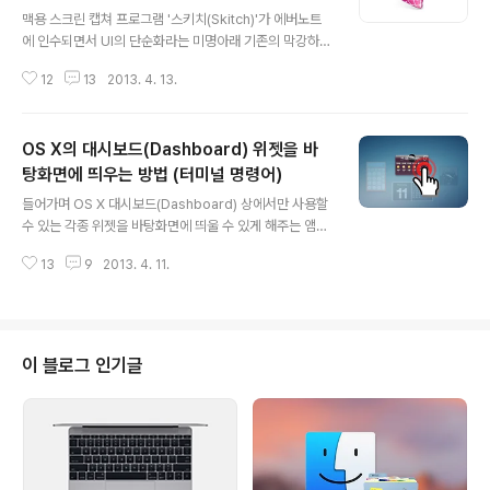
글 내용
맥용 스크린 캡쳐 프로그램 '스키치(Skitch)'가 에버노트
에 인수되면서 UI의 단순화라는 미명아래 기존의 막강하던
기능 상당 수가 제거되었습니다. 서너차례의 판올림을 통
12
13
2013. 4. 13.
해 일부 기능은 되돌려놨지만, 여전히 전문적으로 스크린
샷을 촬영하고 가공하는데 있어서 만큼은 1.* 버전에 미치
지 못하고 있는 실정입니다. 예전에 블로그에 스키치 1.* 최
OS X의 대시보드(Dashboard) 위젯을 바
종 버전을 올려둔 적이 있는데, 시간이 꽤 지났음에도 불구
하고 여전히 많은 분들이 검색을 통해 구 버전을 내려받고
탕화면에 띄우는 방법 (터미널 명령어)
글 내용
있습니다. 2.* 버전이 발전해 나가는 모습을 계속 주시하고
들어가며 OS X 대시보드(Dashboard) 상에서만 사용할
있지만, 당장 실사용하기에 부족한 부분이 많아 저 역시 계
수 있는 각종 위젯을 바탕화면에 띄울 수 있게 해주는 앰네
속 스키치 1.* 버전을 이용해 블로그에 올린 스크린샷을 준
스티(Amnesty) 프로그램이 개발자가 개발중단을 선언하
비하고 있고, 또 간단한 이미지 처리 역시 포토샵을 켜지 않
13
9
2013. 4. 11.
며 현재 무료로 배포되고 있습니다. 하지만 OS X 최신 버
고 스키치에서 대부..
전을 완벽하게 지원하지 않는 탓인지 날씨와 세계 시계 위
젯 같은 몇몇 유용한 위젯은 앰네스티로 바탕화면에 띄울
수 없는데요, 터미널 명령어를 이용하면 비교적 간단하게
이런 위젯들을 맥의 배경화면에 표시할 수 있습니다. 적용
이 블로그 인기글
방법 1. OS X 시스템 환경설정 > Mission Control(미션
컨트롤) 항목을 선택합니다. ▼ 2. 'Dashboard를 작업공
간으로 보기'의 체크를 해제합니다. ▼ * 해당 항목의 체크
를 해제하면 대시보드가 별도의 공간으로 열리지 않고 사
용..