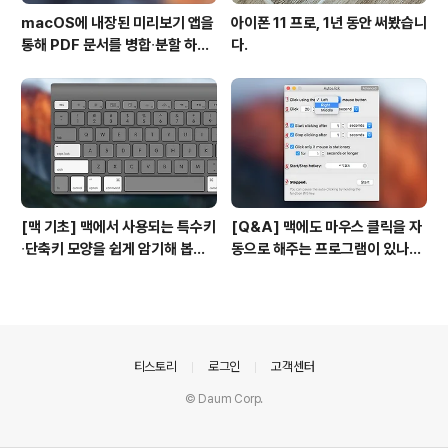
macOS에 내장된 미리보기 앱을
아이폰 11 프로, 1년 동안 써봤습니
통해 PDF 문서를 병합∙분할 하는
다.
방법
[맥 기초] 맥에서 사용되는 특수키
[Q&A] 맥에도 마우스 클릭을 자
∙단축키 모양을 쉽게 암기해 봅시
동으로 해주는 프로그램이 있나
다!
요? #오토클릭 #오토마우스
의안내
티스토리
로그인
고객센터
© Daum Corp.