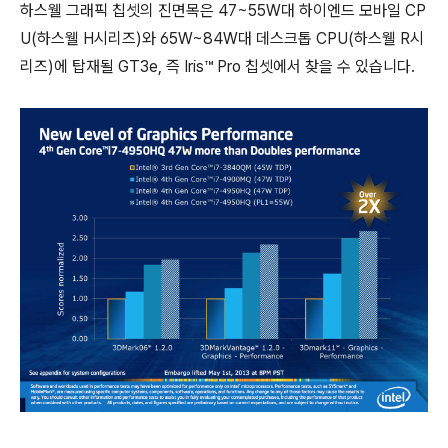
하스웰 그래픽 칩셋의 진면목은 47~55W대 하이엔드 모바일 CP
U(하스웰 H시리즈)와 65W~84W대 데스크톱 CPU(하스웰 R시
리즈)에 탑재될 GT3e, 즉 Iris™ Pro 칩셋에서 찾을 수 있습니다.