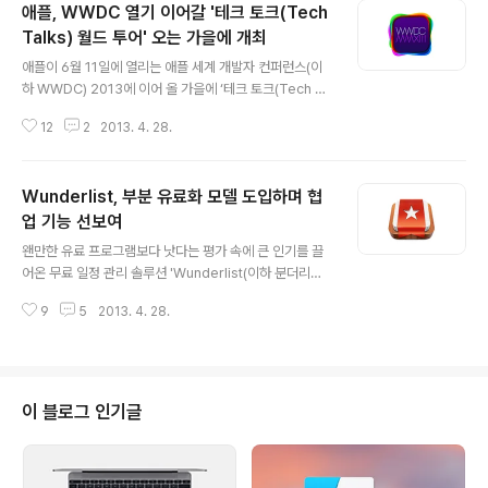
애플, WWDC 열기 이어갈 '테크 토크(Tech
Talks) 월드 투어' 오는 가을에 개최
글 내용
애플이 6월 11일에 열리는 애플 세계 개발자 컨퍼런스(이
하 WWDC) 2013에 이어 올 가을에 ‘테크 토크(Tech Ta
lks)’ 월드 투어를 개최한다고 개발자 포털 사이트를 통해
12
2
2013. 4. 28.
27일(현지시각) 밝혔습니다.(Apple inc.) - “초유의 티켓
매진 기록을 달성한 WWDC 2013는 그 열기가 믿기 어려
울 정도로 뜨겁습니다. 우리는 샌프란시스코 행사에 참석
Wunderlist, 부분 유료화 모델 도입하며 협
할 수 없는 개발자들도 WWDC 콘텐츠를 활용할 수 있도
록 행사 기간 내 세션 동영상을 온라인상에 공개할 예정이
업 기능 선보여
글 내용
며, 오는 가을에 '당신과 가까운 도시(city near you)'에서
왠만한 유료 프로그램보다 낫다는 평가 속에 큰 인기를 끌
테크 토크 행사를 진행할 예정입니다. 거기서 여러분을 만
어온 무료 일정 관리 솔루션 'Wunderlist(이하 분더리스
나뵐 수 있기를 바랍니다."WWDC의 축소판이라고 할 수
트)'에 부분 유료화 모델이 도입됐습니다. 월 4.99불 또는
있는 애플의 테크 토크 월드 투어는 WWDC에서 논..
9
5
2013. 4. 28.
연 49.99불의 구독료를 내면 분더리스트 계정이 프로(Pr
o) 버전으로 업그레이드되며, 다른 사람에게 작업을 할당
하는 기능과 하위항목(Subtask)을 무제한으로 추가할 수
있는 기능, 새로운 배경화면 선택 기능이 추가됩니다. 또한,
할 일에 파일을 첨부하거나 타인과 공유하는 기능도 조만
이 블로그 인기글
간 프로 버전에 추가될 예정이라고 합니다. * '프로' 버전
소개 영상지금까지 무료로 제공되던 기능들은 앞으로도 계
속 무료로 제공될 예정이라고 합니다. 마땅한 수익원이 없