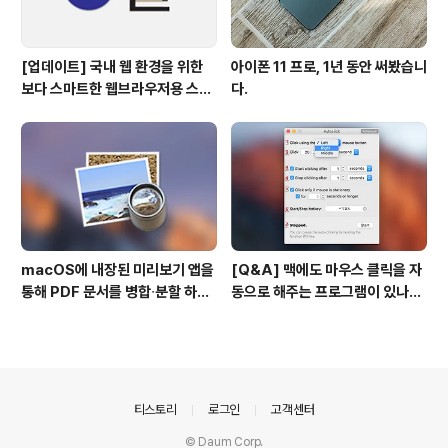
[업데이트] 국내 웹 환경을 위한
아이폰 11 프로, 1년 동안 써봤습니
보다 스마트한 웹브라우저용 스타
다.
일 시트(CSS)
macOS에 내장된 미리보기 앱을
[Q&A] 맥에도 마우스 클릭을 자
통해 PDF 문서를 병합∙분할 하는
동으로 해주는 프로그램이 있나
방법
요? #오토클릭 #오토마우스
의안내
티스토리
로그인
고객센터
© Daum Corp.