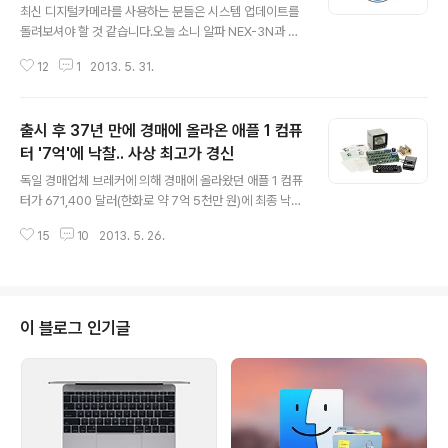
업데이트 4.06 제공
최신 디지털카메라를 사용하는 분들은 시스템 업데이트를
돌려보셔야 할 것 같습니다.오늘 소니 알파 NEX-3N과 캐
논 EOS 1D C을 비롯해 새로운 디지털카메라 13종을 지
12
1
2013. 5. 31.
원하는 '디지털 카메라 Raw 호환성 업데이트 4.06 (Digit
al Camera RAW Compatibility Update 4.06)'가 새
로 배포되고 있습니다. 이 업데이트를 통해 Aperture 3
출시 후 37년 만에 경매에 올라온 애플 1 컴퓨
및 iPhoto '11의 RAW 이미지 호환성이 확장되며, 새로 지
원되는 카메라는 다음과 같습니다.• Canon EOS-1D C
터 '7억'에 낙찰.. 사상 최고가 경신
글 내용
• Canon EOS Rebel SL1 / 100D / Kiss X7 • Canon
독일 경매업체 브레커에 의해 경매에 올라왔던 애플 1 컴퓨
EOS Rebel T5i / 700D / Kiss X7i • Hasselblad Lu
터가 671,400 달러(한화로 약 7억 5천만 원)에 최종 낙찰
nar • Nikon COOLPIX ..
되면서 작년 경매 최고가였던 64만 달러를 갱신했다고 뉴
15
10
2013. 5. 26.
욕타임스가 전했습니다. 671,400달러는 최신 사양의 아
이맥을 300대에서 500여 대가량 구매할 수 있는 액수입
니다.1976년 당시 차고에서 수작업으로 200대 정도가 만
들어져 666.66달러(현재 시세로 약 2,700달러)에 팔렸
던 애플 I 컴퓨터는 현재 형태가 남아 있는 개체가 50여 대,
이 블로그 인기글
정상적으로 작동되는 개체는 전 세계에 단 6대만 남아 있
다고 알려졌습니다. 이번에 경매에 나온 애플 I 컴퓨터는 그
여섯 대 중 하나로, 1950년대 보스턴 레드삭스 야구팀에
서 활동했던 전 야구선수 '프레드 해트필드(Fred Hatfie..