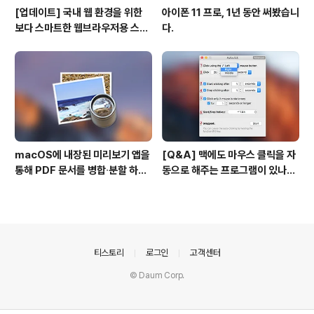
[업데이트] 국내 웹 환경을 위한
아이폰 11 프로, 1년 동안 써봤습니
보다 스마트한 웹브라우저용 스타
다.
일 시트(CSS)
macOS에 내장된 미리보기 앱을
[Q&A] 맥에도 마우스 클릭을 자
통해 PDF 문서를 병합∙분할 하는
동으로 해주는 프로그램이 있나
방법
요? #오토클릭 #오토마우스
의안내
티스토리
로그인
고객센터
© Daum Corp.