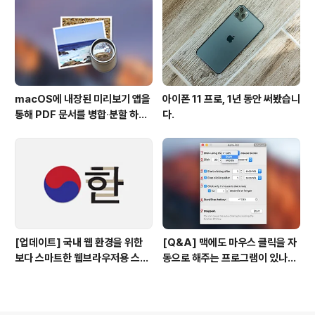
macOS에 내장된 미리보기 앱을
아이폰 11 프로, 1년 동안 써봤습니
통해 PDF 문서를 병합∙분할 하는
다.
방법
[업데이트] 국내 웹 환경을 위한
[Q&A] 맥에도 마우스 클릭을 자
보다 스마트한 웹브라우저용 스타
동으로 해주는 프로그램이 있나
일 시트(CSS)
요? #오토클릭 #오토마우스