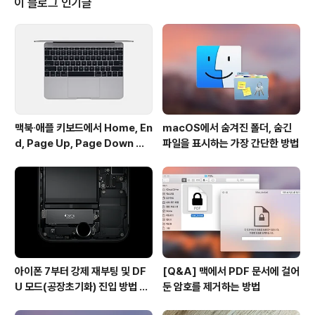
이 블로그 인기글
와 베타 테스트를 합쳐 도합 100여차례가 넘는 개선 작업
이 이뤄졌으며, 1Password 개발 초창기와 비교해 상당
히 많은 부분에서 변화가 있었다고 말했습니다. 또 그동안
적극적으로 피드백을 전달한 사용자에게도 감사의 뜻을 내
비췄..
맥북∙애플 키보드에서 Home, En
macOS에서 숨겨진 폴더, 숨긴
d, Page Up, Page Down 키
파일을 표시하는 가장 간단한 방법
사용하기
아이폰 7부터 강제 재부팅 및 DF
[Q&A] 맥에서 PDF 문서에 걸어
U 모드(공장초기화) 진입 방법 변
둔 암호를 제거하는 방법
경