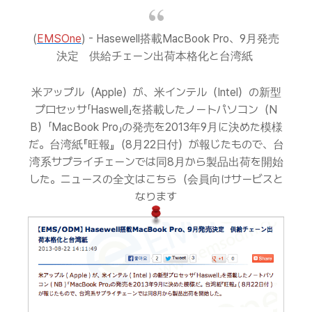
(
EMSOne
) - Hasewell搭載MacBook Pro、9月発売
決定 供給チェーン出荷本格化と台湾紙
米アップル（Apple）が、米インテル（Intel）の新型
プロセッサ「Haswell」を搭載したノートパソコン（N
B）「MacBook Pro」の発売を2013年9月に決めた模様
だ。台湾紙『旺報』（8月22日付）が報じたもので、台
湾系サプライチェーンでは同8月から製品出荷を開始
した。ニュースの全文はこちら（会員向けサービスと
なります