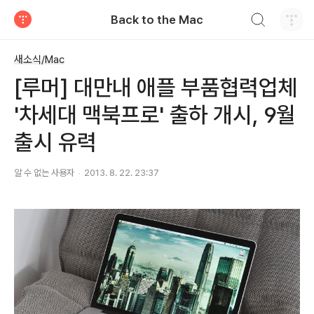
검색하기
Back to the Mac
티스토리
새소식/Mac
[루머] 대만내 애플 부품협력업체
'차세대 맥북프로' 출하 개시, 9월
출시 유력
알 수 없는 사용자
2013. 8. 22. 23:37