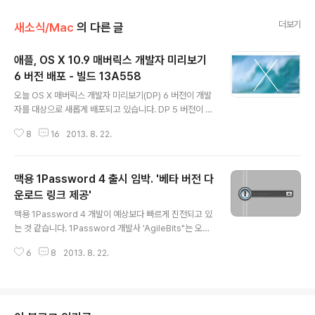
더보기
새소식/Mac
의 다른 글
애플, OS X 10.9 매버릭스 개발자 미리보기
6 버전 배포 - 빌드 13A558
글 내용
오늘 OS X 매버릭스 개발자 미리보기(DP) 6 버전이 개발
자를 대상으로 새롭게 배포되고 있습니다. DP 5 버전이 나
온지 정확히 2주 만에 등장하는 이번 버전은 새로운 기능
8
16
2013. 8. 22.
추가 없이 여전히 버그 수정과 성능을 향상하는 데 주력하
고 있는 모습입니다. 다만, 여전히 수 많은 버그들이 산재해
있어 실사용으로는 아직 부적합한 수준입니다. 이번 버전
맥용 1Password 4 출시 임박. '베타 버전 다
의 빌드 번호는 DP5 버전의 '13A538'에서 스무 단계 올
라간 '13A558'이며, 시스템에 DP5 버전이 설치되어 있
운로드 링크 제공'
글 내용
는 경우 맥 앱스토어를 통해 곧바로 새 버전을 설치할 수 있
맥용 1Password 4 개발이 예상보다 빠르게 진전되고 있
습니다. 업데이트 용량은 시스템에 따라 조금씩 다르지만
는 것 같습니다. 1Password 개발사 'AgileBits"는 오늘
약 1GB가량입니다.한편 애플은 OS X 매버릭스 DP6 버
베타 테스트 참가자들에게 보내는 뉴스레터에서 맥용 1Pa
전과 함께 OS X 서버 DP 5 및 사파리 6.1 베타 6, Xco..
6
8
2013. 8. 22.
ssword 4 정식 버전 출시가 상당히 임박했다고 전했습니
다. 아직 출시 일정이 완전히 확정되지는 않았지만, OS X
매버릭스 출시일 이전에 새 버전을 시판하는 것을 목표로
두고 있다고 말해 빠르면 9월 중으로 1Password 4 정식
버전을 만나볼 수 있을 전망입니다.제작사는 알파 테스트