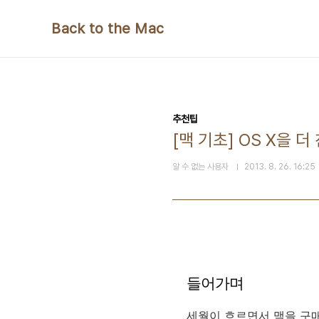
본문 바로가기
Back to the Mac
추천팁
[맥 기초] OS X을 
알 수 없는 사용자
2013. 8. 26. 16:25
들어가며
세월이 흐르면서 맥을 구