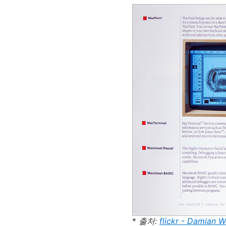
*
출처:
flickr - Damian 