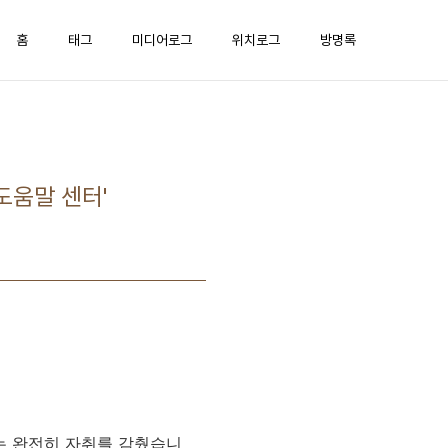
홈
태그
미디어로그
위치로그
방명록
도움말 센터'
는 완전히 자취를 감췄습니