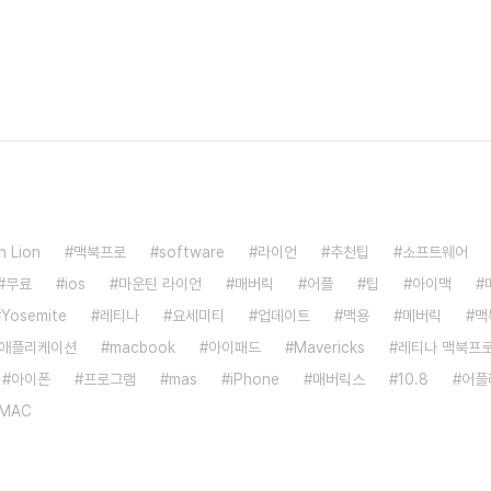
n Lion
맥북프로
software
라이언
추천팁
소프트웨어
무료
ios
마운틴 라이언
매버릭
어플
팁
아이맥
Yosemite
레티나
요세미티
업데이트
맥용
메버릭
맥
애플리케이션
macbook
아이패드
Mavericks
레티나 맥북프
아이폰
프로그램
mas
iPhone
매버릭스
10.8
어플
MAC