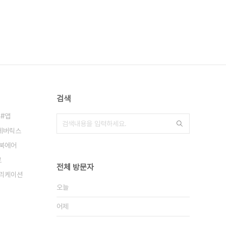
검색
앱
메버릭스
북에어
로
전체 방문자
리케이션
오늘
어제