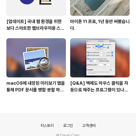
[업데이트] 국내 웹 환경을 위한
아이폰 11 프로, 1년 동안 써봤습니
보다 스마트한 웹브라우저용 스타
다.
일 시트(CSS)
macOS에 내장된 미리보기 앱을
[Q&A] 맥에도 마우스 클릭을 자
통해 PDF 문서를 병합∙분할 하는
동으로 해주는 프로그램이 있나
방법
요? #오토클릭 #오토마우스
의안내
티스토리
로그인
고객센터
© Daum Corp.