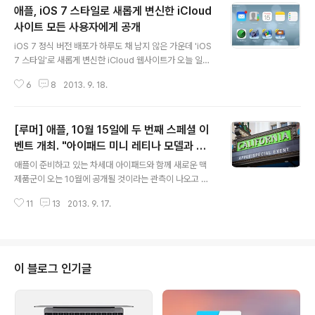
애플, iOS 7 스타일로 새롭게 변신한 iCloud
사이트 모든 사용자에게 공개
글 내용
iOS 7 정식 버전 배포가 하루도 채 남지 않은 가운데 'iOS
7 스타일'로 새롭게 변신한 iCloud 웹사이트가 오늘 일반
에 모습을 공개했습니다. 약 한 달 전 베타 테스트 형식으로
6
8
2013. 9. 18.
개발자들에게 미리 선보였는데, 이번에 모든 사용자들에게
완전히 개방된 것입니다. 기존의 가죽 텍스처나 바느질 자
국은 온데간데없어지고 파스텔톤의 아이콘과 배경 이미지,
[루머] 애플, 10월 15일에 두 번째 스페셜 이
단순해진 레이아웃, 더 얇은 서체가 도입되는 등 iOS 7의
사용자 인터페이스를 웹에 그대로 재현한 듯한 모습을 하
벤트 개최. "아이패드 미니 레티나 모델과 하
글 내용
고 있습니다. 패럴렉스 느낌이 나는 배경화면 처리나 앱을
스웰 기반 맥 제품군 발표 유력'
애플이 준비하고 있는 차세대 아이패드와 함께 새로운 맥
전환하거나 닫을 때 재생되는 각종 애니메이션 처리 역시 i
제품군이 오는 10월에 공개될 것이라는 관측이 나오고 있
OS 7을 쏙 빼닮았습니다. 그 밖에도 디자인 변화와 함께
습니다.오늘 미 IT 매체 9to5mac은 애플의 다음 스페셜
한국어를 완벽하게 지원하며, 일반 사용자에게 순차적으로
11
13
2013. 9. 17.
이벤트가 10월 15일 화요일에 개최될 예정이며, 새로운 아
개방됐던 iWo..
이패드와 애플TV, 맥, OS X 매버릭스 등이 동시에 발표될
것으로 보인다고 프랑스의 맥제너레이션을 인용해 보도했
습니다.9to5mac은 9월과 10월에 애플 이벤트가 잇따라
개최되는 것이 전혀 이례적인 것이 아니라며, 한 번의 행사
이 블로그 인기글
로 여러 개의 신제품을 소개해 시장의 주목도를 분산시키
지 않고 따로 행사를 열어 대중의 관심을 이끌어 냈던 전례
가 작년에도 있었다고 설명했습니다. 실제로 애플은 작년