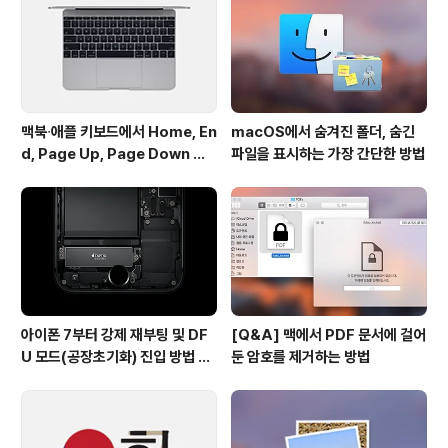
일 운영체제 웹 트래픽은 여전히 iOS가 53.65%로 선두
에 있지만, 지난 5월에 59.49%로 정점을 찍은 후 완만한
..
맥북∙애플 키보드에서 Home, En
macOS에서 숨겨진 폴더, 숨긴
d, Page Up, Page Down 키
파일을 표시하는 가장 간단한 방법
사용하기
아이폰 7부터 강제 재부팅 및 DF
[Q&A] 맥에서 PDF 문서에 걸어
U 모드(공장초기화) 진입 방법 변
둔 암호를 제거하는 방법
경