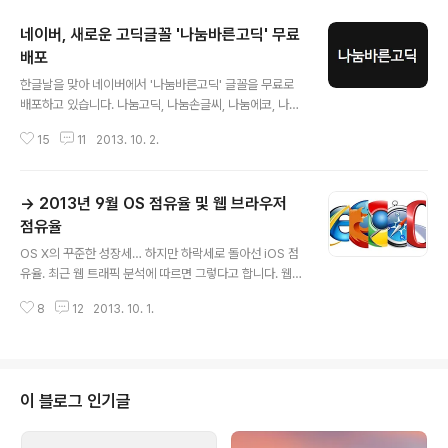
네이버, 새로운 고딕글꼴 '나눔바른고딕' 무료
배포
글 내용
한글날을 맞아 네이버에서 '나눔바른고딕' 글꼴을 무료로
배포하고 있습니다. 나눔고딕, 나눔손글씨, 나눔에코, 나눔
고딕코딩에 이어 등장한 이번 글꼴은 기존 '나눔고딕'처럼
15
11
2013. 10. 2.
모서리가 둥글지 않아 PC는 물론 작은 화면의 모바일에서
도 잘 보이는 것이 특징이라고 합니다."모바일에서 잘 보이
는 네이버의 새로운 글꼴 '나눔바른고딕'PC뿐만 아니라 모
→ 2013년 9월 OS 점유율 및 웹 브라우저
바일에도 최적화된 정통 고딕 글꼴입니다.누구나 어디서든
잘 쓸 수 있도록 기본에 가장 충실하게 만들어 정돈된 느낌
점유율
글 내용
을 주며 작은 화면에서 가독성을 떨어뜨리는 돌출 형태나
OS X의 꾸준한 성장세… 하지만 하락세로 돌아선 iOS 점
곡선을 없애고,가장 깨끗한 형태를 나타내는 두께와 자간
유율. 최근 웹 트래픽 분석에 따르면 그렇다고 합니다. 웹로
을 연구하고 적용하여 모바일에서 또렷하고 더욱 짜임새
그 분석 전문업체인 넷애플리케이션(Net Applications)
있게 보입니다.한글11,172자 | 한자4,888자 | 영문94자 |
8
12
2013. 10. 1.
에서 2013년 7월의 운영체제 및 웹 브라우저 이용현황에
KS약물986자 | Regu..
대한 통계를 발표했습니다. 9월 한 달 동안 사용된 데스크
톱 운영체제 웹 트래픽 점유율은 윈도우가 90.83%, OS
X이 7.53%, 리눅스가 1.64%로 조사됐습니다. 데스크틉
웹 브라우저는 인터넷 익스플로러가 57.79%를 찍으며 여
이 블로그 인기글
전히 강세를 보이고 있고, 크롬은 7월에 반짝 파이어폭스
를 추월한 뒤로 점유율이 하락해 3위에 랭크됐습니다.모바