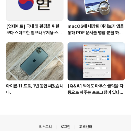
[업데이트] 국내 웹 환경을 위한
macOS에 내장된 미리보기 앱을
보다 스마트한 웹브라우저용 스타
통해 PDF 문서를 병합∙분할 하는
일 시트(CSS)
방법
아이폰 11 프로, 1년 동안 써봤습니
[Q&A] 맥에도 마우스 클릭을 자
다.
동으로 해주는 프로그램이 있나
요? #오토클릭 #오토마우스
의안내
티스토리
로그인
고객센터