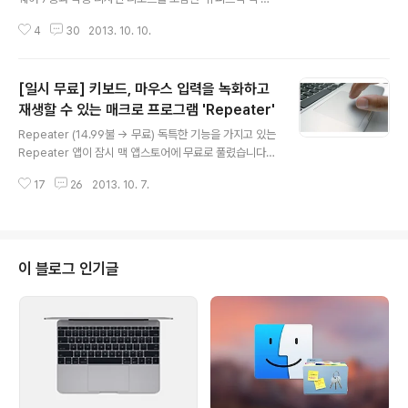
들'을 오늘부터 판매합니다. 웹 디자이너와 앱 개발자를 노
4
30
2013. 10. 10.
린 번들로 보이는데, 비단 해당 분야에 종사하지 않더라도
평소 블로그나 웹 사이트, 키노트 관련 작업을 많이 하시는
분들에게 분명 메리트가 있는 대박 번들 패키지입니다. 판
[일시 무료] 키보드, 마우스 입력을 녹화하고
매 방식이 기존과는 조금 상이합니다. 가격이 딱 고정되어
있는 것이 아니라 매일 1불씩 야금야금 증가하는 방식입니
재생할 수 있는 매크로 프로그램 'Repeater'
글 내용
다. 오늘은 35불, 내일은 36불, 내일 모레는 37불... 최대
Repeater (14.99불 → 무료) 독특한 기능을 가지고 있는
50불까지. 따라서 오늘 구매하시는 분들이 번들 패키지를
Repeater 앱이 잠시 맥 앱스토어에 무료로 풀렸습니다.
가장 저렴하게 구매하는 격입니다. 원래 시가 3천불에 육
녹화 버튼을 누른 시점부터 정지 버튼을 누를 때까지의 모
박하는 번들이라고 하는데, 다른 구성품은 차치하더라도
17
26
2013. 10. 7.
든 키보드, 마우스(또는 트랙패드) 조작을 기록해놨다가 필
맥을 조금 사용해..
요할 때 다시 불러와 똑같이 재생할 수 있는 일종의 매크로
프로그램입니다. 보통 어떤 앱을 소개해 드릴 때 스크린 샷
을 많이 곁들이는 편인데, 이 앱 만큼은 스크린 샷이 그 역
할을 제대로 하지 못할 것 같습니다.많은 지식이 요구되는
이 블로그 인기글
애플스크립트나 오토메이터에 의지하지 않고도 복잡한 작
업을 자동화할 수 있다는 것이 이 앱의 가장 큰 장점이자 특
징입니다. 마치 음악이나 동영상을 녹화할 때처럼 일련의
작업을 아주 간단하게 녹화할 수 있습니다. 사실 매크로 프
로그램은 각종 온..