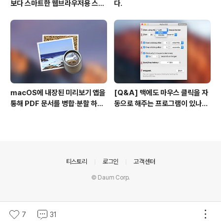
보다 스마트한 웹브라우저용 스타
다.
일 시트(CSS)
macOS에 내장된 미리보기 앱을
[Q&A] 맥에도 마우스 클릭을 자
통해 PDF 문서를 병합∙분할 하는
동으로 해주는 프로그램이 있나
방법
요? #오토클릭 #오토마우스
의안내
티스토리
로그인
고객센터
© Daum Corp.
7
31