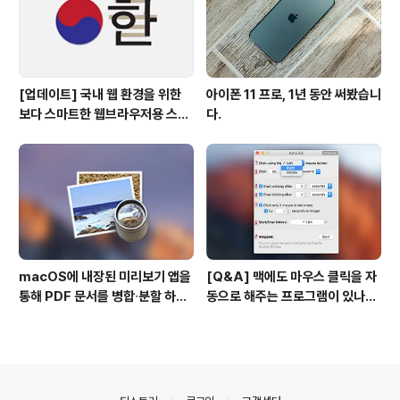
[업데이트] 국내 웹 환경을 위한
아이폰 11 프로, 1년 동안 써봤습니
보다 스마트한 웹브라우저용 스타
다.
일 시트(CSS)
macOS에 내장된 미리보기 앱을
[Q&A] 맥에도 마우스 클릭을 자
통해 PDF 문서를 병합∙분할 하는
동으로 해주는 프로그램이 있나
방법
요? #오토클릭 #오토마우스
의안내