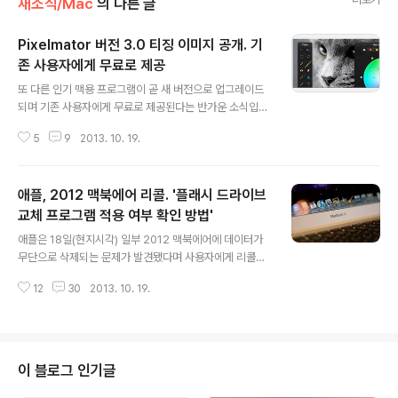
새소식/Mac
의 다른 글
Pixelmator 버전 3.0 티징 이미지 공개. 기
존 사용자에게 무료로 제공
글 내용
또 다른 인기 맥용 프로그램이 곧 새 버전으로 업그레이드
되며 기존 사용자에게 무료로 제공된다는 반가운 소식입니
다. 구매 기간에 제한을 둔 1Password와는 달리 기존 사
5
9
2013. 10. 19.
용자 전원에게 공짜로 제공되는 방식입니다.포토샵 가격의
수십 분에 1밖에 되지 않지만 그에 버금가는 다양한 이미지
편집 기능으로 맥 사용자에게 많은 인기를 끌고 있는 '픽셀
애플, 2012 맥북에어 리콜. '플래시 드라이브
메이터(Pixelmator)'가 곧 버전 3.0으로 업데이트됩니
다. 제작사는 오늘 공식 홈페이지에 티징 이미지를 내걸며
교체 프로그램 적용 여부 확인 방법'
글 내용
픽셀메이터 3.0 버전을 곧 출시한다고 밝혔습니다. 아울러
애플은 18일(현지시각) 일부 2012 맥북에어에 데이터가
'레이어 스타일'과 '리퀴파이 툴(Liquify Tool)'을 버전 3.
무단으로 삭제되는 문제가 발견됐다며 사용자에게 리콜을
0의 핵심 기능으로 소개하고 있습니다. 포토샵에서 이미지
공지했습니다.문제가 된 맥북에어는 64GB 또는 128GB
를 편집하거나 보정할 때 굉장히 자주 사용하는 이 두 기능
12
30
2013. 10. 19.
플래시드라이브(SSD)가 탑재된 2012 맥북에어 11인치
을 픽..
및 13인치 모델로, 작년 6월부터 올해 6월까지 판매됐습
니다. 리콜 대상 여부는 애플 홈페이지나 맥 앱 스토어 업데
이트를 할 때 나타나는 ‘맥북에어 플래시 스토리지 펌웨어
업데이트 1.1’을 내려받아 확인할 수 있습니다. (아래 자세
이 블로그 인기글
한 방법 참고)만약 SSD를 교체해야 하는 것으로 나타나면,