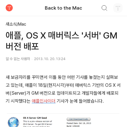
검색하기
Back to the Mac
티스토리
새소식/Mac
애플, OS X 매버릭스 '서버' GM
버전 배포
알 수 없는 사용자
2013. 10. 20. 13:24
새 보금자리를 꾸미면서 이틀 동안 어떤 기사를 놓쳤는지 살펴보
고 있는데, 애플이 18일(현지시각)부터 매버릭스 기반의 OS X 서
버(Server)가 GM 버전으로 업데이트되고 개발자들에게 배포되
기 시작했다는
애플인사이더
기사가 눈에 들어왔습니다.