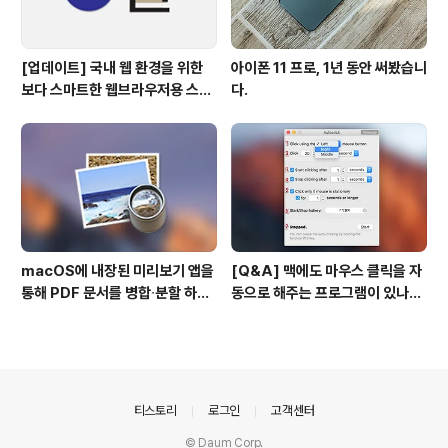
[업데이트] 국내 웹 환경을 위한
아이폰 11 프로, 1년 동안 써봤습니
보다 스마트한 웹브라우저용 스타
다.
일 시트(CSS)
macOS에 내장된 미리보기 앱을
[Q&A] 맥에도 마우스 클릭을 자
통해 PDF 문서를 병합∙분할 하는
동으로 해주는 프로그램이 있나
방법
요? #오토클릭 #오토마우스
의안내
티스토리
로그인
고객센터
© Daum Corp.