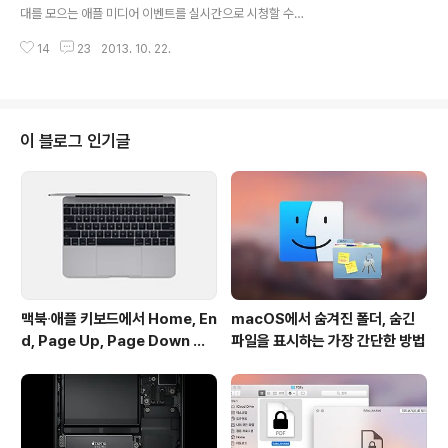
쳐질 것 같습니다 :-) 참조 • Apple • Apple Store관련
대를 모으는 애플 미디어 이벤트를 실시간으로 시청할 수
글 • 2013 애플 '아이패드' 미디어 이벤트 실시간 중계 사
있습니다.먼저, 애플 홈페이지에 스페셜 이벤트 페이지가
이트 모음. '아이패드 5, 아이패드 미니 2 발표' • 애..
14
23
2013. 10. 22.
추가되었습니다. 행사가 시작할 무렵부터 맥이나 아이폰,
아이패드로 해당 페이지를 접속해 이벤트를 관람하실 수
있습니다. 애플TV 메인 화면에도 이벤트 생중계 채널이 추
가되었습니다. 만약 메인 화면에 나타나지 않는 경우 아이
튠즈 '미국계정'으로 접속해 보시기 바랍니다. ▼ 생중계
이 블로그 인기글
소식을 접한 맥 유저들의 반응 ▼ 이벤트는 미국 태평양 기
준시로 22일 오전 10시, 한국 시각으로는 23일 새벽 2시
에 시작합니다. 애플이 생중계 영상을 제공하는 것과는 별
개로 여러 언론매체와 블로그들이 실시간 중계를 진행할
예정이니 참고하시기 바랍니다. → 2013..
맥북∙애플 키보드에서 Home, En
macOS에서 숨겨진 폴더, 숨긴
d, Page Up, Page Down 키
파일을 표시하는 가장 간단한 방법
사용하기