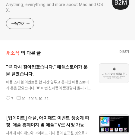
Anything, everything and more about Mac and OS
X.
구독하기
더보기
새소식
의 다른 글
"곧 다시 찾아뵙겠습니다." 애플스토어가 문
을 닫았습니다.
글 내용
애플 스페셜 이벤트를 한 시간 앞두고 온라인 애플스토어
가 문을 닫았습니다. ▼ 어떤 신제품이 등장할지 벌써 가슴
이 두근세근합니다.스토어는 문을 닫았는지만 애플 홈페이
7
10
2013. 10. 22.
지 대문은 고운 빛깔로 치장한 행사장 풍경과 이벤트를 실
시간으로 볼 수 있는 링크가 추가됐습니다. ▼ 차세대 아이
패드에, (레티나) 아이패드 미니에, 하스웰 기반의 레티나
[업데이트] 애플, 아이패드 이벤트 생중계 확
맥북프로, 애플의 데스크탑 기함 '맥 프로', 애플의 차세대
데스크톱 운영체제 OS X 매버릭스에다가 iLife/iWork 등
정 '애플 홈페이지 및 애플TV로 시청 가능'
글 내용
각종 소프트웨어 리뉴얼까지…아주 폭풍 같은 키노트가 펼
차세대 아이패드와 아이패드 미니 등이 발표될 것으로 기