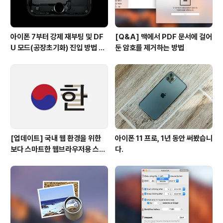
아이폰 7부터 강제 재부팅 및 DF
[Q&A] 맥에서 PDF 문서에 걸어
U 모드(공장초기화) 진입 방법 변
둔 암호를 제거하는 방법
경
[업데이트] 국내 웹 환경을 위한
아이폰 11 프로, 1년 동안 써봤습니
보다 스마트한 웹브라우저용 스타
다.
일 시트(CSS)