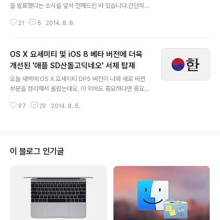
을 발표했다는 소식을 앞서 전해드린 바 있습니다.간단히
요약하면, 최신 OS X을 사용하는 일반 유저가 어떤 애플리
21
5
2014. 8. 8.
케이션을 경고 없이 실행하려면 개발자가 해당 애플리케이
션을 OS X 매버릭스 10.9나 그 이후 버전에서 빌드하고 v
2 서명을 추가해야 한다는 내용이었습니다. 만일 앱 구매
OS X 요세미티 및 iOS 8 베타 버전에 더욱
자가 서명이 업데이트되지 않은 애플리케이션을 실행하려
고 하면, 비록 맥 앱스토어에서 구매한 앱이더라도, "확인
개선된 '애플 SD산돌고딕네오' 서체 탑재
글 내용
되지 않은 개발자가 배포했기 때문에 열 수 없습니다.' 같은
오늘 새벽에 OS X 요세미티 DP5 버전이 나와 새로 바뀐
문구가 나타나게 됩니다. 이와 같은 정책이 시행된 것을 두
부분을 정리해서 올렸는데요, 이 외에도 중요하다면 중요
고 애플이 최신 운영체제 점유율을 높이기 위한 꼼수를 부
한 개선 사항이 발견되어 별도의 포스팅으로 소식 전해드
리고 있다는 주장도 나오고 있으나, 개발자가 서명만 업데
97
29
2014. 8. 5.
립니다. 예전에 맥이나 아이폰으로 특정 한글 자모를 조합
이트하면 구 운영체제에서도 앱..
하면 별의별 이상한 글자가 튀어 나온다는 포스트를 올린
적이 있습니다. 이런 현상이었죠. ▼ 오늘 익명의 모님으로
부터 OS X 요세미티 DP5 버전은 이 문제가 해결됐다는
소식을 전해 들었습니다. 단순한 서체 오류였는데 제작사
이 블로그 인기글
(산돌)가 애플에 수정본을 전달하면서 버그가 말끔히 해결
되었다고 합니다. 바로 테스트 해보니 같은 조건에서 버그
가 더는 발생하지 않습니다. ▼ 여기서 끝이 아닙니다. 단
순히 한글 관련 버그만 수정된 것이 아니라 '애플 SD고딕
네오체'에 포함된 영문 글꼴과 숫자 ..