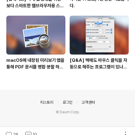
보다 스마트한 웹브라우저용 스타
다.
일 시트(CSS)
macOS에 내장된 미리보기 앱을
[Q&A] 맥에도 마우스 클릭을 자
통해 PDF 문서를 병합∙분할 하는
동으로 해주는 프로그램이 있나
방법
요? #오토클릭 #오토마우스
의안내
티스토리
로그인
고객센터
© Daum Corp.
28
10