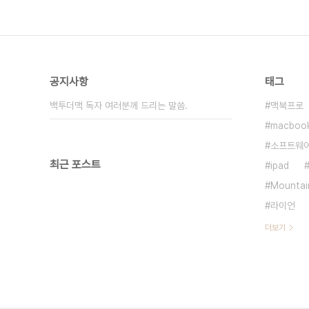
공지사항
태그
백투더맥 독자 여러분께 드리는 말씀.
맥북프로
macboo
소프트웨
최근 포스트
ipad
Mountai
라이언
더보기