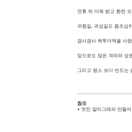
연휴 뒤 더욱 밝고 환한 
귀향길, 귀성길도 몸조심
겸사겸사 백투더맥을 사랑
앞으로도 많은 격려와 성
그리고 평소 보다 빈도는 
참조
• 멋진 칼리그래피 만들어 