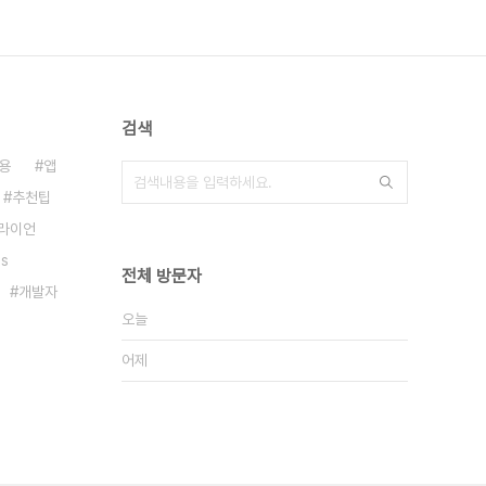
검색
용
앱
추천팁
 라이언
s
전체 방문자
개발자
오늘
어제