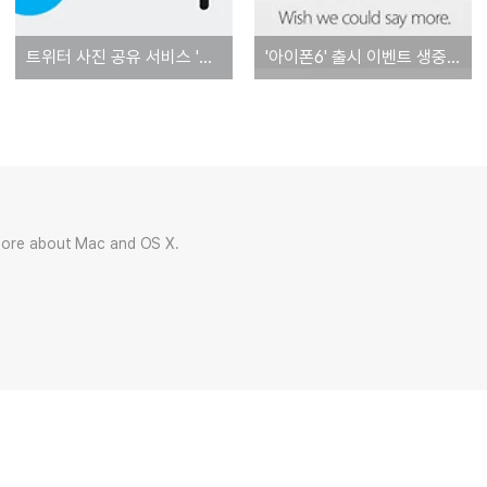
트위터 사진 공유 서비스 '트윗픽(TwitPic)' 9월 25일부터 운영 중단... '사진을 백업하는 방법'
'아이폰6' 출시 이벤트 생중계 된다! 애플, 라이브 스트리밍 페이지 오픈
more about Mac and OS X.