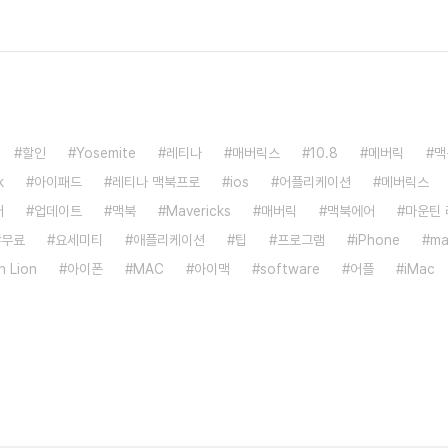
할인
Yosemite
레티나
매버릭스
10.8
메버릭
맥
k
아이패드
레티나 맥북프로
ios
어플리케이션
메버릭스
어
업데이트
맥북
Mavericks
매버릭
맥북에어
마운틴
무료
요세미티
애플리케이션
팁
프로그램
iPhone
ma
n Lion
아이폰
MAC
아이맥
software
어플
iMac