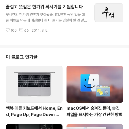
있습니다. 사실상 서드파티 트위터 클라이언트 대부분에서
즐겁고 뜻깊은 한가위 되시기를 기원합니다
기본 사진 공유 서비스로의 위상을 떨쳤다고 해도 과언이
글 내용
아닌데요, 그만큼 많은 트위터 유저가 애용하던 서비스였
닷새간의 한가위 연휴가 찾아왔습니다.연휴 동안 있을 애
습니다.
플 이벤트 덕분에 예년보다 좀 더 즐거운 명절이 될 것 같은
데요,꼭 이벤트 때문은 아니더라도 가족 친지와 풍요롭고
100
66
2014. 9. 5.
행복한 시간 보내시길 바라며, 연휴 뒤 더욱 밝고 환한 모습
으로 뵙게 되길 기대하겠습니다.귀향길, 귀성길도 몸조심
히 다녀오시구요!겸사겸사 백투더맥을 사랑해주시는 분께
도 감사의 말씀을 드립니다. 앞으로도 많은 격려와 성원 부
탁드립니다.그리고 평소 보다 빈도는 줄겠지만, 연휴 기간
이 블로그 인기글
에도 백투더맥 포스팅은 계속 이어질 예정입니다 :-) 참조
• 멋진 칼리그래피 만들어 공유해 주신 '음란마귀'님께도
고맙다는 말씀드립니다.
맥북∙애플 키보드에서 Home, En
macOS에서 숨겨진 폴더, 숨긴
d, Page Up, Page Down 키
파일을 표시하는 가장 간단한 방법
사용하기