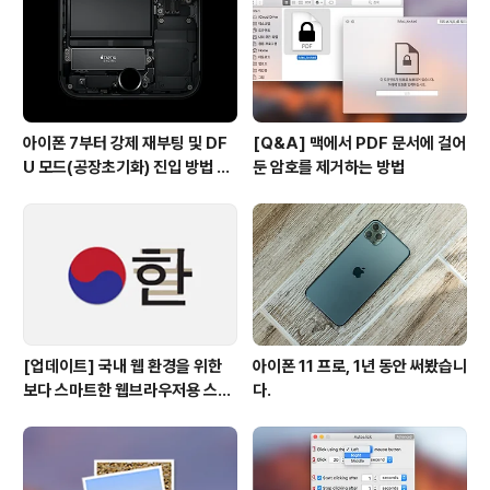
아이폰 7부터 강제 재부팅 및 DF
[Q&A] 맥에서 PDF 문서에 걸어
U 모드(공장초기화) 진입 방법 변
둔 암호를 제거하는 방법
경
[업데이트] 국내 웹 환경을 위한
아이폰 11 프로, 1년 동안 써봤습니
보다 스마트한 웹브라우저용 스타
다.
일 시트(CSS)