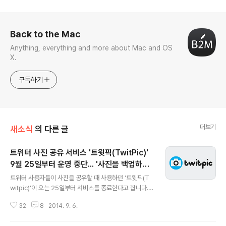
로그 정보
Back to the Mac
Anything, everything and more about Mac and OS
X.
구독하기
더보기
새소식
의 다른 글
트위터 사진 공유 서비스 '트윗픽(TwitPic)'
9월 25일부터 운영 중단... '사진을 백업하는
글 내용
방법'
트위터 사용자들이 사진을 공유할 때 사용하던 '트윗픽(T
witpic)'이 오는 25일부터 서비스를 종료한다고 합니다.
지금은 트위터 자체적으로 사진을 업로드할 수 있는 기능
32
8
2014. 9. 6.
을 제공하지만, 이런 기능이 없었던 트위터 초창기에는 트
윗픽 같은 사진 공유 서비스가 대안으로 큰 인기를 모은 바