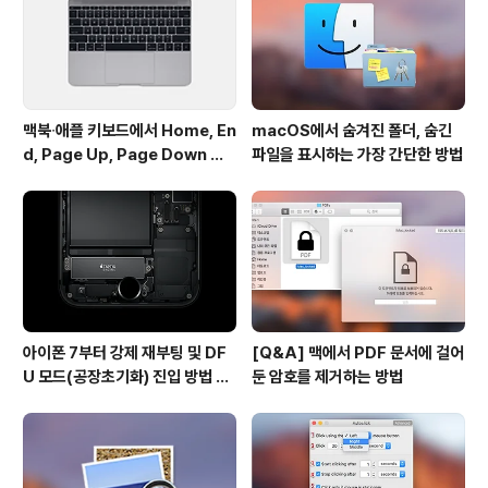
디귿자 모양의 브라켓을 넣은 후 브라켓 끝부분에 있는 슬
랏에 켄싱턴락을 장..
맥북∙애플 키보드에서 Home, En
macOS에서 숨겨진 폴더, 숨긴
d, Page Up, Page Down 키
파일을 표시하는 가장 간단한 방법
사용하기
아이폰 7부터 강제 재부팅 및 DF
[Q&A] 맥에서 PDF 문서에 걸어
U 모드(공장초기화) 진입 방법 변
둔 암호를 제거하는 방법
경