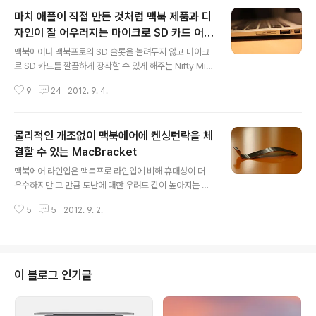
마치 애플이 직접 만든 것처럼 맥북 제품과 디
자인이 잘 어우러지는 마이크로 SD 카드 어댑
글 내용
터 Nifty MiniDrive
맥북에어나 맥북프로의 SD 슬롯을 놀려두지 않고 마이크
로 SD 카드를 깔끔하게 장착할 수 있게 해주는 Nifty Mini
Drive가 KickStarter 성공에 힘입어 공식 웹페이지를 오
9
24
2012. 9. 4.
픈하고 추가 주문을 받고 있습니다. (이에 기존에 블로그에
올렸던 소식을 업데이트해 재게시합니다.) 이미 시중에 마
이크로 SD 카드를 맥북에 장착할 수 있게 해주는 제품이
물리적인 개조없이 맥북에어에 켄싱턴락을 체
나와 있는데 Nifty MiniDrive가 주목받는 이유는 맥북 밖
으로 카드나 어댑터가 삐쭉 튀어 나오지 않고 마치 원래 맥
결할 수 있는 MacBracket
글 내용
북의 기본 부품으로 보일 정도로 뛰어난 일체감을 보여주
맥북에어 라인업은 맥북프로 라인업에 비해 휴대성이 더
기 때문입니다.누구나 생각해 봤을법한 아이디어이지만,
우수하지만 그 만큼 도난에 대한 우려도 같이 높아지는 문
누구보다 먼저 만들기 때문에 이렇게 주목을 받는 것 같습
제가 있습니다. 지금까지 나온 맥북프로 라이업에는 도난
니다.(Nifty MiniDrive 소개 및 실제 사용 영상)맥북에어..
5
5
2012. 9. 2.
방지 슬롯이 준비되어 있어 켄싱턴락(Kensington Secu
rity Lock)을 체결할 수 있지만, 정작 이런 솔루션이 더 요
구되는 맥북에어 유저들은 앞서 블로그를 통해 소개해 드
린 적 있는 MacLock 제품외에는 켄싱턴락을 사용할 수
있는 별다른 방도가 없는 상황이었습니다.이에 한 독일 사
이 블로그 인기글
이트에서 2010 ~ 2012 맥북에어에도 켄싱턴락을 체결할
수 있도록 해주는 MacBracket 이라는 제품을 개발하고
판매하고 있습니다.맥북에어 양 힌지 사이에 있는 틈으로