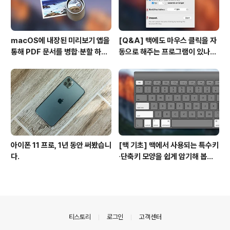
macOS에 내장된 미리보기 앱을
[Q&A] 맥에도 마우스 클릭을 자
통해 PDF 문서를 병합∙분할 하는
동으로 해주는 프로그램이 있나
방법
요? #오토클릭 #오토마우스
아이폰 11 프로, 1년 동안 써봤습니
[맥 기초] 맥에서 사용되는 특수키
다.
∙단축키 모양을 쉽게 암기해 봅시
다!
의안내
티스토리
로그인
고객센터