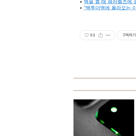
•
맥을 켤 때 패러렐즈에
•
"백투더맥에 올라오는 이
53
구독하기