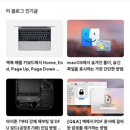
른 정보는 몰라도, 배터리 설계 용량 대비 현재의 최대 충전
용량과 충전 사이클 수는 그동안 확인이 매우 어려웠던 부
이 블로그 인기글
분입니다. 수중에 있는 아이폰으로 테스트해봤는데, 오래
전에 구매한 아이폰 4s는 이미 충전 사이클이 600회에 거
의 근접한 것을 볼 수 있습니다. 설계 대비 충전 용량도 3
0% 가까이 떨어졌군요. 슬슬 배터리 교체를 생각해 봐야
할 것 ..
맥북∙애플 키보드에서 Home, En
macOS에서 숨겨진 폴더, 숨긴
d, Page Up, Page Down 키
파일을 표시하는 가장 간단한 방법
사용하기
아이폰 7부터 강제 재부팅 및 DF
[Q&A] 맥에서 PDF 문서에 걸어
U 모드(공장초기화) 진입 방법 변
둔 암호를 제거하는 방법