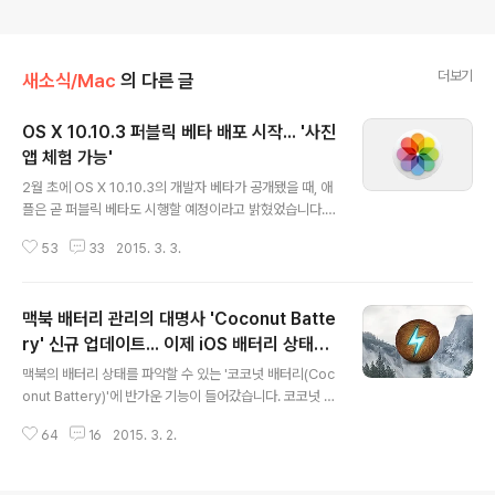
더보기
새소식/Mac
의 다른 글
OS X 10.10.3 퍼블릭 베타 배포 시작... '사진
앱 체험 가능'
글 내용
2월 초에 OS X 10.10.3의 개발자 베타가 공개됐을 때, 애
플은 곧 퍼블릭 베타도 시행할 예정이라고 밝혔었습니다.
그리고 애플이 그 약속을 오늘 지켰습니다. 이전에 OS X
53
33
2015. 3. 3.
요세미티 퍼블릭 베타에 참가하셨던 분들은 오늘부터 10.1
0.3의 퍼블릭 베타를 이용하실 수 있게 됩니다. 업데이트
는 맥 앱 스토어의 업데이트에서 확인하실 수 있습니다. 빌
맥북 배터리 관리의 대명사 'Coconut Batte
드번호는 14D87p로, 지난주에 배포된 두 번째 개발자 빌
드(14D87h)보다 아주 살짝 높습니다. 10.10.3의 주요 업
ry' 신규 업데이트... 이제 iOS 배터리 상태까
글 내용
데이트 기능 중 제일 큰 건 역시 아이클라우드와 완전히 연
지 확인 가능
맥북의 배터리 상태를 파악할 수 있는 '코코넛 배터리(Coc
동되는 사진 앱 탑재가 아닐까 싶은데요, 아이포토와 애퍼
onut Battery)'에 반가운 기능이 들어갔습니다. 코코넛 배
쳐를 대체하게 되는 이 사진 앱은 강력한 아이클라우드 동
터리를 최신 버전(v3.2)으로 업데이트하면 맥북뿐만 아니
기화 기능과 아이포토보다 진보된 (그러나 애퍼쳐보단 좀
64
16
2015. 3. 2.
라 맥북에 연결된 iOS 기기의 정보까지 한눈에 볼 수 있습
덜한) 보정..
니다. iOS 기기의 제작일과 저장공간 상태는 물론 맥북처
럼 배터리의 건강 상태까지 확인할 수 있게 된 것입니다. 다