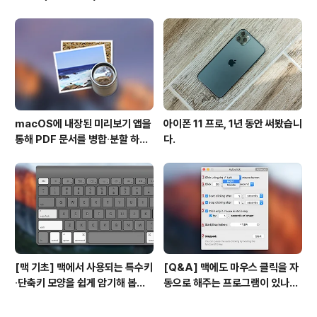
경
macOS에 내장된 미리보기 앱을
아이폰 11 프로, 1년 동안 써봤습니
통해 PDF 문서를 병합∙분할 하는
다.
방법
[맥 기초] 맥에서 사용되는 특수키
[Q&A] 맥에도 마우스 클릭을 자
∙단축키 모양을 쉽게 암기해 봅시
동으로 해주는 프로그램이 있나
다!
요? #오토클릭 #오토마우스