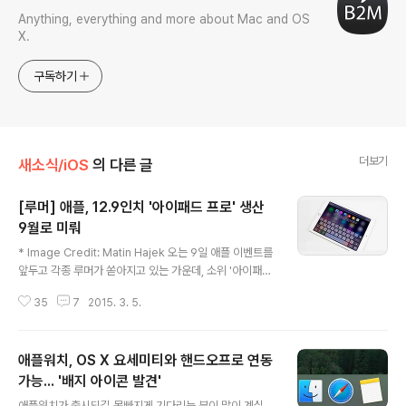
Anything, everything and more about Mac and OS
X.
구독하기
더보기
새소식/iOS
의 다른 글
[루머] 애플, 12.9인치 '아이패드 프로' 생산
9월로 미뤄
글 내용
* Image Credit: Matin Hajek 오는 9일 애플 이벤트를
앞두고 각종 루머가 쏟아지고 있는 가운데, 소위 '아이패드
프로'라고 불리는 12.9인치 모델의 출시가 이번 가을로 미
35
7
2015. 3. 5.
뤄졌다는 보도가 나왔습니다. 아직 발표도 되지 않은 제품
의 출시가 미뤄졌다는 표현이 적절한지 모르겠지만, 블룸
버그의 오늘자 보도에 따르면 그렇다고 합니다. 블룸버그
애플워치, OS X 요세미티와 핸드오프로 연동
는 원래 애플이 이번 분기에 12.9인치 패널을 탑재한 가칭
'아이패드 프로'를 생산할 계획이었지만, 디스플레이 패널
가능... '배지 아이콘 발견'
글 내용
의 공급지연에 따라 출시 일정을 9월로 연기했다고 보도했
애플워치가 출시되길 목빠지게 기다리는 분이 많이 계실