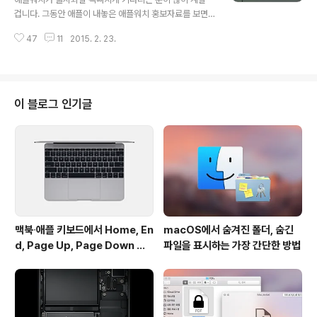
습니다. 그동안 업계에서는 애플이 애플워치와 함께 아이
겁니다. 그동안 애플이 내놓은 애플워치 홍보자료를 보면
패드 프로를 이번 봄에 내놓을 것이라는 예측을 쉬지 않고
주로 아이폰과 연동해서 사용하는 것에 초점이 맞춰져 있
내놓은 바 있습니다. 일각에서는 생산성 향상을 꾀하기 위
47
11
2015. 2. 23.
는데, 새로 알려진 소식에 의하면 OS X 요세미티가 설치된
해 새 아이패드가 ..
맥과도 연동되는 모양입니다.독일의 IT 전문 블로그인 아
이펀(ifun)은 OS X 요세미티 10.10.2 버전에 애플워치용
핸드오프 배지가 발견됐다고 전했습니다.OS X 10.10.1 버
전까지는 맥, 아이폰 또는 아이패드에 대응하는 배지 이미
이 블로그 인기글
지만 마련돼 있었는데, 10.10.2 버전에 애플워치 배지가
새로이 추가됐다는 것입니다. 핸드오프를 사용할 때 독 막
대 왼쪽에 나타나는 바로 그 배지입니다. 아직 이미지만 발
견된 것이라 어떤 식으로 작동할지 구체적으로 알려진 것
은 없지만, 최소한 ..
맥북∙애플 키보드에서 Home, En
macOS에서 숨겨진 폴더, 숨긴
d, Page Up, Page Down 키
파일을 표시하는 가장 간단한 방법
사용하기