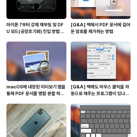
아이폰 7부터 강제 재부팅 및 DF
[Q&A] 맥에서 PDF 문서에 걸어
U 모드(공장초기화) 진입 방법 변
둔 암호를 제거하는 방법
경
macOS에 내장된 미리보기 앱을
[Q&A] 맥에도 마우스 클릭을 자
통해 PDF 문서를 병합∙분할 하는
동으로 해주는 프로그램이 있나
방법
요? #오토클릭 #오토마우스