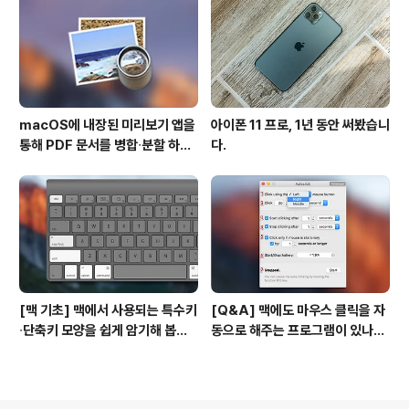
macOS에 내장된 미리보기 앱을
아이폰 11 프로, 1년 동안 써봤습니
통해 PDF 문서를 병합∙분할 하는
다.
방법
[맥 기초] 맥에서 사용되는 특수키
[Q&A] 맥에도 마우스 클릭을 자
∙단축키 모양을 쉽게 암기해 봅시
동으로 해주는 프로그램이 있나
다!
요? #오토클릭 #오토마우스