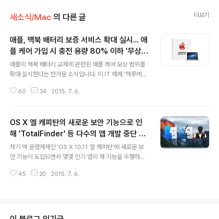
더보기
새소식/Mac
의 다른 글
애플, 맥북 배터리 보증 서비스 확대 실시... 애
플 케어 가입 시 충전 용량 80% 이하 '무상
글 내용
교체'
애플이 맥북 배터리 교체에 관련된 애플 케어 보상 범위를
확대 실시한다는 반가운 소식입니다. 미 IT 매체 '맥루머
스'는 애플 케어를 적용한 맥북 배터리의 충전 용량이 원래
60
34
2015. 7. 6.
용량의 80% 아래로 떨어진 경우 배터리를 무상으로 교환
받을 수 있다고 전했습니다. '애플 케어'는 사용자가 일정
비용을 지불하면 애플 제품에 대한 보증 기간을 연장할 수
OS X 엘 캐피탄의 새로운 보안 기능으로 인
있는 서비스로, 기존 애플 케어 정책은 배터리가 자연적으
로 수명을 다하거나 용량이 줄어든 경우는 무상 교체 대상
해 'TotalFinder' 등 다수의 앱 개발 중단 가
글 내용
이 아니라고 선을 긋고 있었습니다. 반면에 새로운 애플 케
능성
차기 맥 운영체제인 'OS X 10.11 엘 캐피탄'에 새로운 보
어 정책은 애플 케어를 적용한 맥북의 배터리 충전 용량이
안 기능이 도입되면서 몇몇 인기 앱이 제 기능을 수행하지
설계 용량의 80% 미만으로 떨어진 경우 배터리를 무상으
못하거나 개발이 중단될 처지에 놓인 것으로 알려졌습니
로 교체받을 수 있다고 명시하고 있습니다. * 배터리 보증
45
20
2015. 7. 6.
다. 앞서 OS X 10.11 엘 캐피탄에 '루트리스(Rootles
정책 변경 전 * 배터리 보..
s)'라는 보안 기능이 도입된다는 소식 전해드렸습니다. 사
용자가 아무리 관리자(su) 권한을 갖고 있더라도 시스템
주요 파일을 수정하거나 접근할 수 없도록 해서 악성 프로
그램의 설치를 원천차단하는 기능입니다. 그런데 애플의
이 블로그 인기글