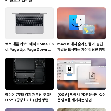
이런 의도와는 다르게, 악성코드 뿐만 아니라 일부 유용한
프로그램마져 동작을 차단하는 것으로 알려지면서 사용자
의 불편함이 예상되고 있습니다. 대표적인 케이스는 파인
더 기능 확장 프로그램인 '토탈파인더(TotalFinder)'와 메
뉴 막대 아이콘 정리..
맥북∙애플 키보드에서 Home, En
macOS에서 숨겨진 폴더, 숨긴
d, Page Up, Page Down 키
파일을 표시하는 가장 간단한 방법
사용하기
아이폰 7부터 강제 재부팅 및 DF
[Q&A] 맥에서 PDF 문서에 걸어
U 모드(공장초기화) 진입 방법 변
둔 암호를 제거하는 방법
경