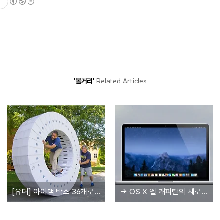
'볼거리'
Related Articles
[유머] 아이맥 박스 36개로 만든 인간 쳇바퀴 'iWheel'
→ OS X 엘 캐피탄의 새로운 공식 월페이퍼는 한국인 작품