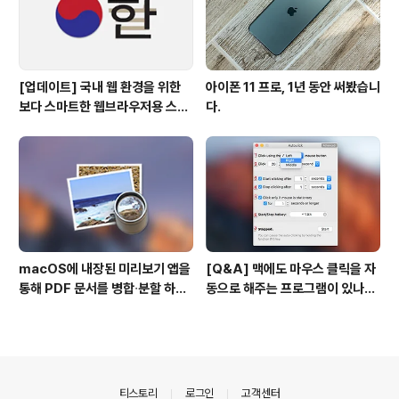
[업데이트] 국내 웹 환경을 위한
아이폰 11 프로, 1년 동안 써봤습니
보다 스마트한 웹브라우저용 스타
다.
일 시트(CSS)
macOS에 내장된 미리보기 앱을
[Q&A] 맥에도 마우스 클릭을 자
통해 PDF 문서를 병합∙분할 하는
동으로 해주는 프로그램이 있나
방법
요? #오토클릭 #오토마우스
의안내
티스토리
로그인
고객센터