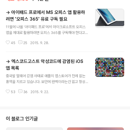
→ 아이패드 프로에서 MS 오피스 앱 활용하
려면 '오피스 365' 유료 구독 필요
글 내용
11월에 나올 '아이패드 프로'에서 마이크로소프트 오피스
앱을 제대로 활용하려면 오피스 365를 구독해야 한다고
합니다.아이패드 프로가 마이크로소프트가 정의한 '진정한
45
25
2015. 9. 28.
모바일 기기'에 부합하지 않는다는 것이 그 이유라고 합니
다."아이패드 프로에 설치한 MS 오피스에서 문서 편집과
관련된 기능을 사용하려면 오피스 365를 구독해야 한다.
→ 엑스코드고스트 악성코드에 감염된 iOS
마이크로소프트는 화면 크기가 10.1인치 이하인 기기만
'진정한 모바일 기기(true mobile device)'로 정의하고
앱 목록
글 내용
있으며 이러한 기기에서만 오피스의 핵심 편집 기능을 쓸
중국발 멀웨어 감염 사태로 애플의 앱스토어가 전례 없는
수 있도록 허용해 왔다. 그들에게 화면 크기가 10.1인치 경
홍역을 치르고 있습니다. 보안에 완벽이라는건 없고 항상
계를 벗어난 기기는 진정한 모바일 기기가 아닌, 전혀 다른
공격의 가능성을 염두해 두어야 하지만, 해킹의 청정지대
카테고리일 뿐이며 그 결과 오피스 365 구독을 요구한다."
53
36
2015. 9. 22.
로 여겨지던 앱스토어가 뚫렸다는 점에서 사용자들에게 충
- Ars T..
격으로 다가오고 있고, 또 애플이 보안 시스템으로 전면적
으로 되짚어봐야 하는 것 아니냐는 지적을 받고 있습니다.
애플이 앱스토어에서 악성코드에 감염 앱을 삭제하면서 사
태가 일단락되고 있는듯 한데요. 여전히 기기에 설치된 앱
이 블로그 인기글
은 사용자가 직접 삭제해야 피해를 예방할 수 있다고 합니
다. 악성코드를 처음 발견한 팔토네트웍스가 감염 앱 명단