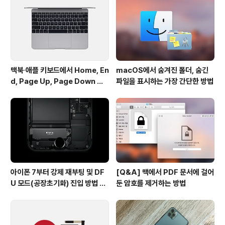
을 공개해 이를 옮겨와 봤습니다. 해당하는 앱이 있는지 확
인하신 후 꼭 삭제하시기 바랍니다. 참고로 목록에 이름을
올린 '앵그리 버드 2'는 중국 시장용으로, 중..
맥북∙애플 키보드에서 Home, En
macOS에서 숨겨진 폴더, 숨긴
d, Page Up, Page Down 키
파일을 표시하는 가장 간단한 방법
사용하기
아이폰 7부터 강제 재부팅 및 DF
[Q&A] 맥에서 PDF 문서에 걸어
U 모드(공장초기화) 진입 방법 변
둔 암호를 제거하는 방법
경