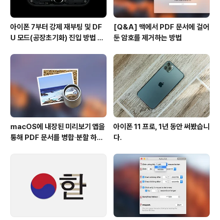
아이폰 7부터 강제 재부팅 및 DF
[Q&A] 맥에서 PDF 문서에 걸어
U 모드(공장초기화) 진입 방법 변
둔 암호를 제거하는 방법
경
macOS에 내장된 미리보기 앱을
아이폰 11 프로, 1년 동안 써봤습니
통해 PDF 문서를 병합∙분할 하는
다.
방법