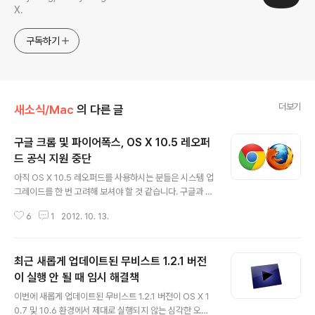
X.
구독하기
더보기
새소식/Mac
의 다른 글
구글 크롬 및 파이어폭스, OS X 10.5 레오퍼
드 공식 지원 중단
글 내용
아직 OS X 10.5 레오퍼드를 사용하시는 분들은 시스템 업
그레이드를 한 번 고려해 보셔야 할 것 같습니다. 구글과 모
질라 재단이 안정성과 보안성 문제를 들어 OS X 10.5 레
6
1
2012. 10. 13.
오퍼드 지원 중단을 선언했기 때문입니다. (위 이미지) 20
12년 9월 말 전체 맥 사용자의 10%가 아직 OS X 10.5
레퍼드를 사용하고 있는 것으로 집계(/via ComputerWo
최근 새롭게 업데이트된 무비스트 1.2.1 버전
rld)구글 크롬은 버전 22부터, 파이어폭스는 오는 11월 2
0일 이후에 출시되는 버전(파이어폭스 버전 17이 유력)부
이 실행 안 될 때 임시 해결책
글 내용
터 OS X 10.5 지원이 완전히 중단됩니다. 즉 OS X 10.5
이번에 새롭게 업데이트된 무비스트 1.2.1 버전이 OS X 1
에서 구동되는 구글 크롬 최종 버전은 21이며, 파이어폭스
0.7 및 10.6 환경에서 제대로 실행되지 않는 심각한 오류