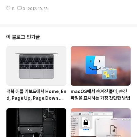
는 버전 16입니다. (위 이미지) 구글 Dev 블로그 - 크롬 2
가 발견돼 사용자들의 주의가 요구되고 있습니다.현재 무
2.0.1201.0 빌드부터 OS..
11
3
2012. 10. 13.
비스트 1.2.1 버전에 포함된 일부 프레임 워크의 오류로 인
해 OS X 10.7 라이언 및 10.6 스노우 레퍼드 환경에서 제
대로 작동하지 않는 문제가 다수의 사용자들로부터 보고되
고 있고, 구 OS X 사용자들에게 업데이트를 만류하는 무비
스트 개발자의 안내문이 맥 앱스토어의 무비스트 소개란에
이 블로그 인기글
기재되어 있는 상황입니다. (OS X 10.8 마운틴 라이언 환
경에서는 정상적으로 작동한다고 합니다.) 이미 업데이트
를 진행해 무비스트를 제대로 실행하지 못하고 계신 분들
을 위해 해당 문제를 임시로 해결할 수 있는 방법이 무비스
트 공식 블로..
맥북∙애플 키보드에서 Home, En
macOS에서 숨겨진 폴더, 숨긴
d, Page Up, Page Down 키
파일을 표시하는 가장 간단한 방법
사용하기