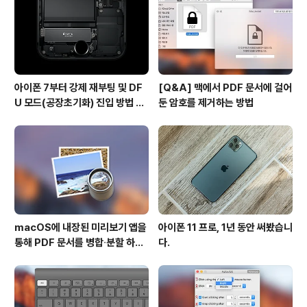
아이폰 7부터 강제 재부팅 및 DF
[Q&A] 맥에서 PDF 문서에 걸어
U 모드(공장초기화) 진입 방법 변
둔 암호를 제거하는 방법
경
macOS에 내장된 미리보기 앱을
아이폰 11 프로, 1년 동안 써봤습니
통해 PDF 문서를 병합∙분할 하는
다.
방법