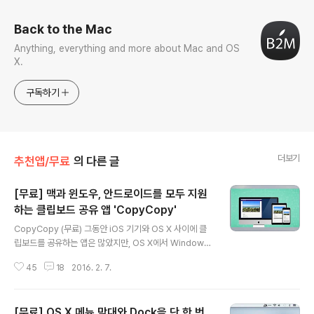
Back to the Mac
Anything, everything and more about Mac and OS
X.
구독하기
더보기
추천앱/무료
의 다른 글
[무료] 맥과 윈도우, 안드로이드를 모두 지원
하는 클립보드 공유 앱 'CopyCopy'
글 내용
CopyCopy (무료) 그동안 iOS 기기와 OS X 사이에 클
립보드를 공유하는 앱은 많았지만, OS X에서 Windows
로, 혹은 iOS에서 안드로이드로 클립보드를 전달하는 앱은
45
18
2016. 2. 7.
찾기 어려웠습니다. '푸시불릿(PushBullet)' 정도가 몇 안
되는 솔루션인데, 클립보드 공유가 주력 기능이 아니어서
클립보드 공유용으로 쓰기에 썩 편리하다고 하기는 어려웠
[무료] OS X 메뉴 막대와 Dock을 단 한 번
죠. 이번에 소개해 드리는 'CopyCopy'는 이종 운영체제