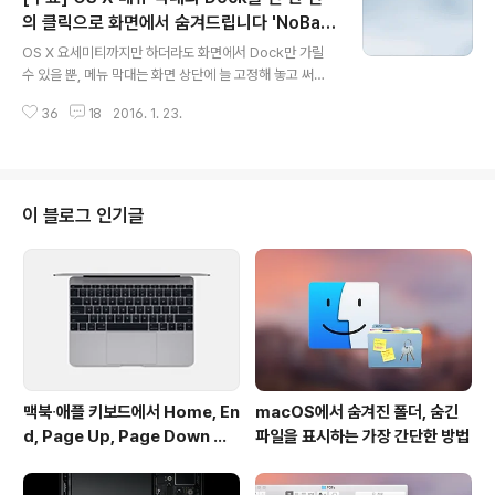
간에 클립보드를 자유롭게 공유할 수 있는 앱입니다. 사실
의 클릭으로 화면에서 숨겨드립니다 'NoBar
글 내용
윈도우와 모바일 버전이 일찍이 나와 있었는데, 며칠전 맥
s'
OS X 요세미티까지만 하더라도 화면에서 Dock만 가릴
버전이 마져 출시되면서 맥에서도 자유롭게 이용할 수 있
수 있을 뿐, 메뉴 막대는 화면 상단에 늘 고정해 놓고 써야
게 된 것입니다. 다른 기능은 없고 오로지 클립보드를 연동
했습니다.수십 년 전부터 이어져 온 맥 운영체제의 심볼 같
하는데에만 초점이 맞춰져 있는데 , 되려 이런 점 때문에 사
36
18
2016. 1. 23.
은 것이라고 할 수 있죠. 하지만 OS X 엘 캐피탄부터는 그
용이 무..
런 전통을 깨고 메뉴 막대까지도 화면에서 가릴 수 있게 됐
습니다. 소소하다면 소소한 부분이지만 장점은 명확합니
다. 요컨대 화면을 조금이나마 더 넓게 사용할 수 있으니 그
만큼 뭔가를 더 보거나 열어 놓을 수 있다는 점이겠죠. 특히
이 블로그 인기글
12인치 맥북이나 맥북에어처럼 세로 픽셀 하나가 아쉬운
노트북 사용자라면 눈여겨 볼 만한 기능입니다.하지만 키
보드 단축키(cmd+opt+D)로 쉽게 가릴 수 있는 Dock에
비해 메뉴 막대를 가리는 과정은 상당히 번거롭습니다. 
> 시스템 환경설..
맥북∙애플 키보드에서 Home, En
macOS에서 숨겨진 폴더, 숨긴
d, Page Up, Page Down 키
파일을 표시하는 가장 간단한 방법
사용하기