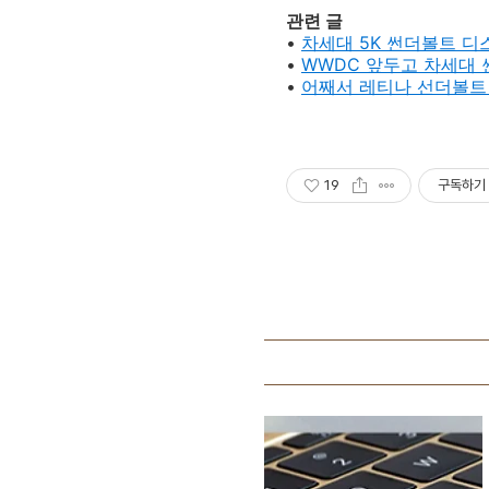
관련 글
•
차세대 5K 썬더볼트 디
•
WWDC 앞두고 차세대
•
어째서 레티나 선더볼트
19
구독하기