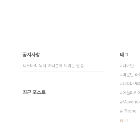
공지사항
태그
백투더맥 독자 여러분께 드리는 말씀.
라이언
마운틴 라
레티나 맥
최근 포스트
어플리케
Maveric
iPhone
더보기