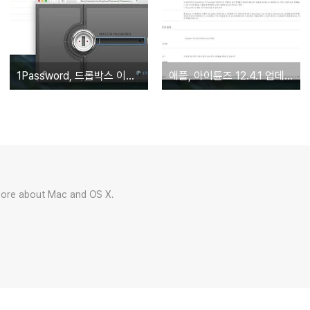
1Password, 드롭박스 이용한 보관소 원격 열람 서비스 중단 예정 (1PasswordAnywhere)
애플, 아이튠즈 12.4.1 업데이트 배포... 재생 재설정, ID 태그 편집 기능 부활
more about Mac and OS X.