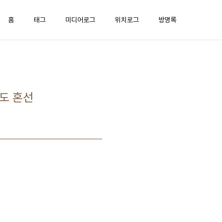
홈
태그
미디어로그
위치로그
방명록
들도 혼선