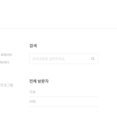
검색
매버릭
북에어
전체 방문자
프로그램
오늘
어제