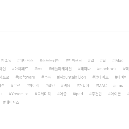
10.8
매버릭스
소프트웨어
맥북프로
앱
팁
iMac
이언
아이패드
ios
애플리케이션
레티나
macbook
맥
북프로
software
맥북
Mountain Lion
업데이트
메버릭
이션
무료
아이맥
할인
맥용
개발자
MAC
mas
ks
Yosemite
요세미티
어플
ipad
추천팁
아이폰
메버릭스