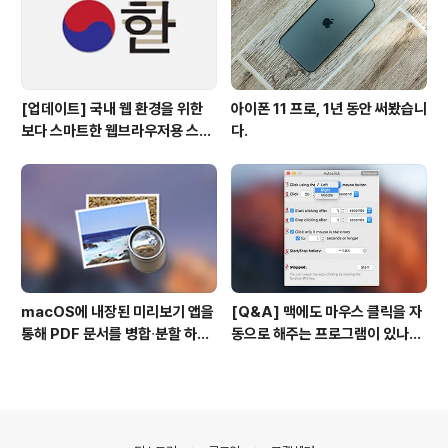
[업데이트] 국내 웹 환경을 위한
아이폰 11 프로, 1년 동안 써봤습니
보다 스마트한 웹브라우저용 스타
다.
일 시트(CSS)
macOS에 내장된 미리보기 앱을
[Q&A] 맥에도 마우스 클릭을 자
통해 PDF 문서를 병합∙분할 하는
동으로 해주는 프로그램이 있나
방법
요? #오토클릭 #오토마우스
의안내