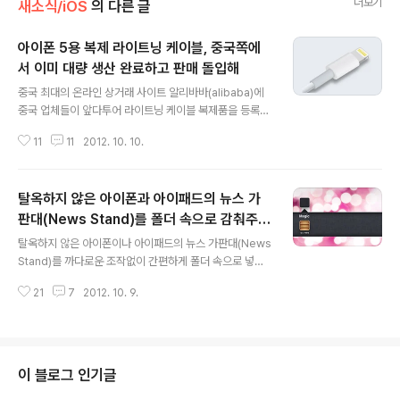
더보기
새소식/iOS
의 다른 글
아이폰 5용 복제 라이트닝 케이블, 중국쪽에
서 이미 대량 생산 완료하고 판매 돌입해
글 내용
중국 최대의 온라인 상거래 사이트 알리바바(alibaba)에
중국 업체들이 앞다투어 라이트닝 케이블 복제품을 등록하
고 판매를 개시했습니다.사진으로 보기에는 정품 케이블과
11
11
2012. 10. 10.
큰 차이가 없어보이는데, 이 제품들이 애플로부터 인증받
은 컨트롤러 칩을 사용하는지는 알 수 없지만 상품 설명에
는 아이폰 5와 완벽하게 작동한다는 문구가 걸려 있습니
탈옥하지 않은 아이폰과 아이패드의 뉴스 가
다.카피 제품을 만개 단위로 구매시 미화 0.1불(110원) 수
준, 천개 단위로 구매시 1~10불 수준 밖에 되지 않아 향후
판대(News Stand)를 폴더 속으로 감춰주는
글 내용
시장에 저렴한 카피 제품을 봇물터지듯 쏟아질 것으로 보
맥용 프로그램 등장
탈옥하지 않은 아이폰이나 아이패드의 뉴스 가판대(News
입니다. 현재 애플 정품 케이블의 가격은 개당 19불(국내 2
Stand)를 까다로운 조작없이 간편하게 폴더 속으로 넣어
6,000원)로 애플스토어를 통해서만 구매할 수 있습니다.
주는 맥용 어플이 등장했습니다.➥ StifleStand (OS X 전
또 일부 셀러는 케이블을 개별 판매하기 시작했는데 가격
21
7
2012. 10. 9.
용) 다운로드 링크 사용 방법1. 위 링크에서 받은 StifleSta
은 15.30불로 애플 정품대..
nd 프로그램을 실행 한 후 맥에 아이폰이나 아이패드를 연
결하고 'Hide Newsstand' 버튼을 클릭해 주십시오.2.
아이폰/아이패드 바탕화면에 'Magic'이라는 폴더가 새로
만들어 지면서 뉴스 가판대가 그 속으로 들어가 있는 것을
이 블로그 인기글
확인할 수 있습니다. 3. 이후 폴더에 자주 사용하지 않는 어