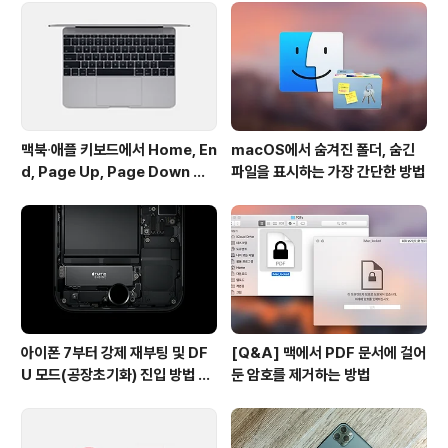
플을 넣어 아이폰/아이패드 홈화면을 정리할 수 있습니다.
4. 이렇게 정리된 Magic 폴더는 아이폰/아이패드를 다시
시작하거나 아이튠즈와 동기화 하더라도 폴더가..
맥북∙애플 키보드에서 Home, En
macOS에서 숨겨진 폴더, 숨긴
d, Page Up, Page Down 키
파일을 표시하는 가장 간단한 방법
사용하기
아이폰 7부터 강제 재부팅 및 DF
[Q&A] 맥에서 PDF 문서에 걸어
U 모드(공장초기화) 진입 방법 변
둔 암호를 제거하는 방법
경