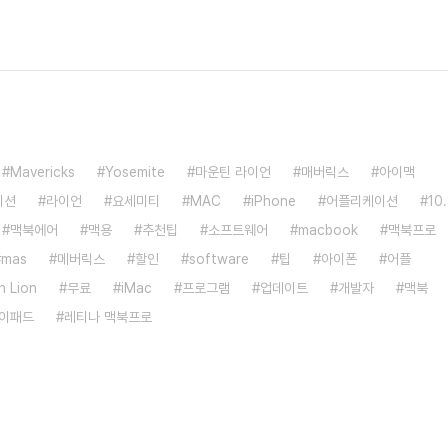
Mavericks
Yosemite
마운틴 라이언
매버릭스
아이맥
이션
라이언
요세미티
MAC
iPhone
어플리케이션
10
맥북에어
맥용
추천팁
소프트웨어
macbook
맥북프로
mas
메버릭스
할인
software
팁
아이폰
어플
n Lion
무료
iMac
프로그램
업데이트
개발자
맥북
이패드
레티나 맥북프로