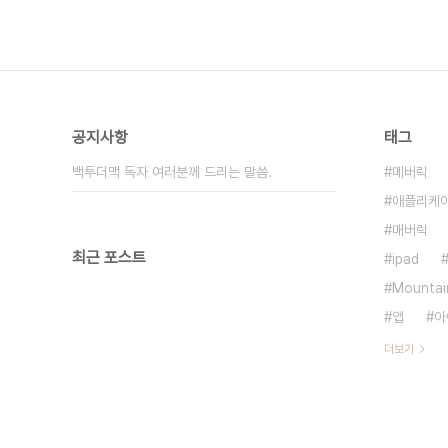
공지사항
태그
백투더맥 독자 여러분께 드리는 말씀.
메버릭
애플리케
매버릭
최근 포스트
ipad
Mountai
앱
아
더보기