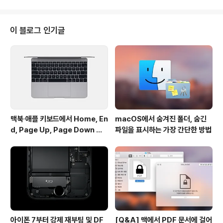
이 없는 .DS_Store 및 .localized 등의 시스템 파일을 숨
겨 실수로 삭제하는 것을 방지합니다. 이 외에도 눈에 띄는
개선점이 하나 더 있습니다. 시스템 깊숙한 곳에 있는 폴더
이 블로그 인기글
를 빠르게 열 수 있는 Finder의 '폴더로 이동....' 운영체제
전반에 걸쳐 폴더와 파일에 쉽게 접근케 해주는 '폴더로 이
동...'에 자동완성 기능과 경로 제안 기능이 추가된 것입니
다. 파인더에서 command + shift + ..
맥북∙애플 키보드에서 Home, En
macOS에서 숨겨진 폴더, 숨긴
d, Page Up, Page Down 키
파일을 표시하는 가장 간단한 방법
사용하기
아이폰 7부터 강제 재부팅 및 DF
[Q&A] 맥에서 PDF 문서에 걸어