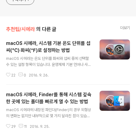
더보기
추천팁/시에라
의 다른 글
macOS 시에라, 시스템 기본 온도 단위를 섭
씨(℃)∙화씨(℉)로 설정하는 방법
글 내용
macOS 시에라는 온도 단위를 화씨와 섭씨 중에 선택할
수 있는 설정 항목이 있습니다. 운영체제 기본 언어나 사용
자가 현재 거주하는 국가에 상관없이 온도 단위를 섭씨
22
0
2016. 9. 26.
(℃)와 화씨(℉) 중 하나로 설정할 수 있습니다. 애플() 메
뉴 > 시스템 환경설정 > 언어 및 지역을 열면 온도 단위를
선택할 수 있는 항목이 추가된 것을 볼 수 있습니다. (iOS 1
macOS 시에라, Finder를 통해 시스템 깊숙
0에도 동일한 설정이 추가됐습니다.) 이 설정을 통해 온도
단위를 섭씨에서 화씨로 변경하면, 시리에게 현재 기온을
한 곳에 있는 폴더를 빠르게 열 수 있는 방법
글 내용
물어봤을 때 화씨로 온도를 알려줍니다. 알림 센터에 추가
macOS 시에라에 내장된 파인더(Finder)의 경우 외형상
한 날씨 위젯도 마찬가지입니다. 아직은 그 수가 많지 않지
의 변화는 없지만 내부적으로 몇 가지 달라진 점이 있습니
만, 서드파티 앱도 이 설정에 기반해 온도를 표시할 수 있습
다. 파일을 정렬할 때 폴더를 목록 위에 유지하는 옵션과 휴
니다. 즉, 앱 또는 위젯 등에서 온도 단위를 제각각 설정하
29
11
2016. 9. 25.
지통을 스스로 비우는 옵션이 새로 생겼고, 한 번 사용한 패
지 않아도 ..
키지 파일을 알아서 삭제해주고, 또 일반적으로 접근할 일