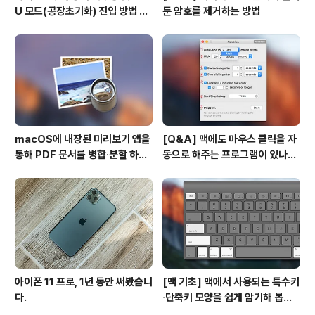
U 모드(공장초기화) 진입 방법 변
둔 암호를 제거하는 방법
경
macOS에 내장된 미리보기 앱을
[Q&A] 맥에도 마우스 클릭을 자
통해 PDF 문서를 병합∙분할 하는
동으로 해주는 프로그램이 있나
방법
요? #오토클릭 #오토마우스
아이폰 11 프로, 1년 동안 써봤습니
[맥 기초] 맥에서 사용되는 특수키
다.
∙단축키 모양을 쉽게 암기해 봅시
다!