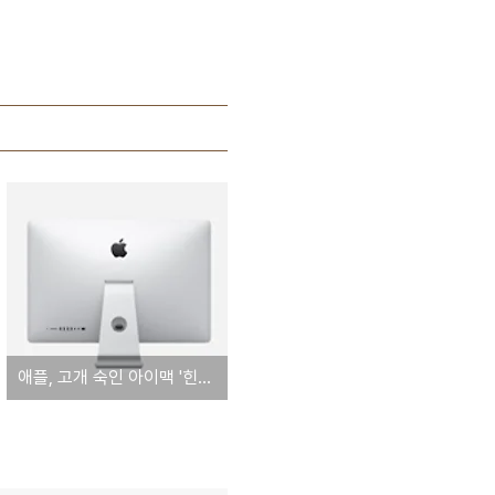
애플, 고개 숙인 아이맥 '힌지' 무상 교체… 이미 낸 수리비도 보상 청구 가능