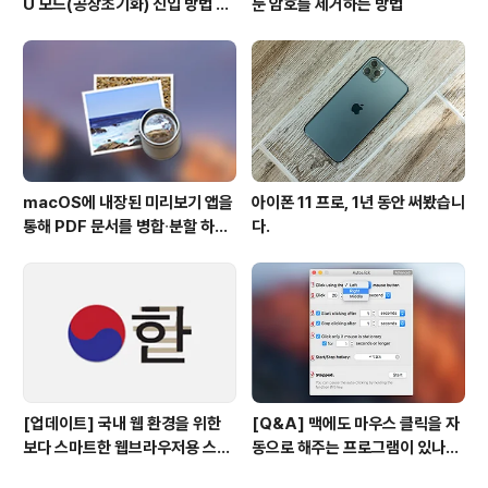
U 모드(공장초기화) 진입 방법 변
둔 암호를 제거하는 방법
경
macOS에 내장된 미리보기 앱을
아이폰 11 프로, 1년 동안 써봤습니
통해 PDF 문서를 병합∙분할 하는
다.
방법
[업데이트] 국내 웹 환경을 위한
[Q&A] 맥에도 마우스 클릭을 자
보다 스마트한 웹브라우저용 스타
동으로 해주는 프로그램이 있나
일 시트(CSS)
요? #오토클릭 #오토마우스