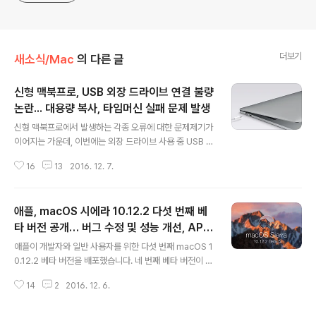
더보기
새소식/Mac
의 다른 글
신형 맥북프로, USB 외장 드라이브 연결 불량
논란... 대용량 복사, 타임머신 실패 문제 발생
글 내용
신형 맥북프로에서 발생하는 각종 오류에 대한 문제제기가
이어지는 가운데, 이번에는 외장 드라이브 사용 중 USB 연
결이 끊기거나 파일 복사가 중단되는 등의 새로운 문제가
16
13
2016. 12. 7.
보고되고 있습니다. 문제를 제기한 사람 중 한 명은 애플 전
문 소식통 '티드비츠(TidBits)'의 선임 기자 '제프 폴턴'입
니다. 그는 신형 맥북프로를 장만한지 며칠 지나지 않아 외
애플, macOS 시에라 10.12.2 다섯 번째 베
장 드라이브 연결이 끊기는 등의 오작동을 겪고 있다고 밝
혔습니다. 특히 신형 맥북프로에 연결한 2개의 외장 드라
타 버전 공개… 버그 수정 및 성능 개선, APF
글 내용
이브 사이에 대용량 파일을 복사할 때 예기치 않게 파일 복
S 업데이트 등
애플이 개발자와 일반 사용자를 위한 다섯 번째 macOS 1
사가 중단되는 현상이 두드러지게 나타난다고 설명했습니
0.12.2 베타 버전을 배포했습니다. 네 번째 베타 버전이 나
다. 반면에 맥북프로에 외장 드라이브를 하나만 연결해 내
온 지 일주일만에 배포된 이번 베타 버전은 버그 패치 등의
장 드라이브와 외장 드라이브 사이에 파일을 복사하거나,
14
2
2016. 12. 6.
안정성 개선에 초점이 맞춰져 있습니다. 릴리스 노트에 따
전원이 공급되는 허브에 여러 ..
르면 운영체제의 안정성과 호환성, 보안 등이 향상됐다고