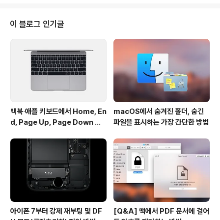
안내하고 있습니다. 릴리스 노트에 명시하지 않았지만 운
영체제와 함께 사파리가 10.0.2 버전으로 판올림했습는데
요. 외견상는 이전 버전과 차이가 없지만, 최신 웹킷 엔진을
이 블로그 인기글
적용해 브라우징 성능을 개선했고, 취약점 해결과 함께 웹
사이트 로그인 정보가 저장된 사파리 키체인을 확인하려면
사용자 계정 암호를 입력해야 하는 등 보안을 강화했습니
다. 운영체제에 포함된 무선 네트워크와 블루투스, 그래픽,
오디오, 파일 입출력 및 ..
맥북∙애플 키보드에서 Home, En
macOS에서 숨겨진 폴더, 숨긴
d, Page Up, Page Down 키
파일을 표시하는 가장 간단한 방법
사용하기
아이폰 7부터 강제 재부팅 및 DF
[Q&A] 맥에서 PDF 문서에 걸어