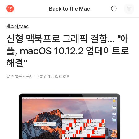
검색하기
Back to the Mac
티스토리
새소식/Mac
신형 맥북프로 그래픽 결함... "애
플, macOS 10.12.2 업데이트로
해결"
알 수 없는 사용자
2016. 12. 8. 00:19