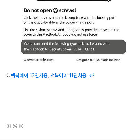
맥북에어 13인치용
,
맥북에어 11인치용
↩
(새창열림)
로그 정보