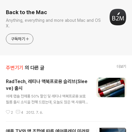
Back to the Mac
Anything, everything and more about Mac and OS
X.
구독하기
더보기
주변기기
의 다른 글
RadTech, 레티나 맥북프로용 슬리브(Slee
ve) 출시
글 내용
어제 랩솔 전제품 50% 할인 및 레티나 맥북프로용 보호
필름 출시 소식을 전해 드렸는데, 오늘도 많은 맥 사용자들
이 그 품질을 인정하는 라드텍(RadTech)에서 레티나 맥
2
4
2012. 7. 6.
북프로용 극세사 슬리브를 출시했습니다. RadTech Sle
eve 상품 페이지 열기기존 맥북프로 15'용에 비해 크기가
더 작은데도 불구하고 5불 정도 더 비싼 30.95불에 책정
애플 TV와 맥 조합에 따른 에어플레이 미러링
되어 있습니다만, 언제나 그렇듯 해외 구매는 디스카운트