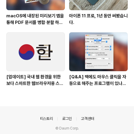
macOS에 내장된 미리보기 앱을
아이폰 11 프로, 1년 동안 써봤습니
통해 PDF 문서를 병합∙분할 하는
다.
방법
[업데이트] 국내 웹 환경을 위한
[Q&A] 맥에도 마우스 클릭을 자
보다 스마트한 웹브라우저용 스타
동으로 해주는 프로그램이 있나
일 시트(CSS)
요? #오토클릭 #오토마우스
의안내
티스토리
로그인
고객센터
© Daum Corp.