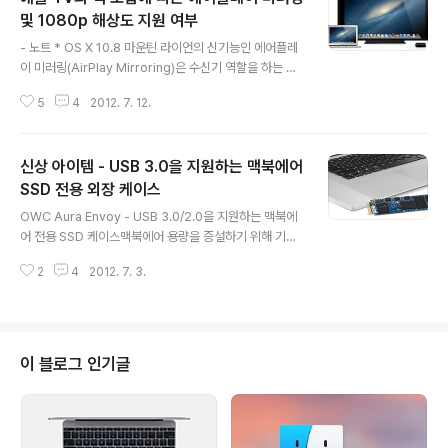
를 해야 맛이죠! 제품 주문시 아래 리딤 코드를 넣으면 제품
및 1080p 해상도 지원 여부
글 내용
가격이 15% 할인됩니다. RTS015혹은 SHPP510 리딤
- 노트 * OS X 10.8 마운틴 라이언의 신기능인 에어플레
코드를 넣으면 20불 이상 제품에 한해 국제 배송비가 5
이 미러링(AirPlay Mirroring)은 수신기 역할을 하는 Ap
0% 할인됩니다.배송대행으로 물건을 주문하실건지, 아니
ple TV와 송출기 역할을 하는 맥의 연식에 따라 미러링 지
면 한국으로 직배송 하실건지에 따라 더 저렴한 가격을 뽑
5
4
2012. 7. 12.
원 여부 및 출력 해상도가 결정됩니다. * 아이튠즈에서 지
아주는 리딤 코드를..
원하는 에어플레이와 시스템 광역적으로 지원하는 에어플
레이 미러링은 별개의 기능입니다. * 아직 애플이 에어플레
신상 아이템 - USB 3.0을 지원하는 맥북에어
이 미러링에 관한 구체적인 정보(모델별 출력 해상도)를 공
개하지 않아 아래 '애플TV 및 맥 조합에 따른 최대 출력 해
SSD 전용 외장 케이스
글 내용
상도' 표는 제가 직접 테스트 한 것과 인터넷에서 수집한 자
OWC Aura Envoy - USB 3.0/2.0을 지원하는 맥북에
료를 토대로 작성한 것입니다. * 또 '애플TV 및 맥 조합에
어 전용 SSD 케이스맥북에어 용량을 증설하기 위해 기존
따른 최대 출력 해상도는 OS X 10.8 Mountain Lion DP
에 내장되어 있던 SSD를 적출하고 용량이 더 높은 SSD를
4 버전에서 테스트 된 것이며, 마운틴 라..
2
4
2012. 7. 3.
장착하면… 내장 SSD의 용도가 붕 떠버리는 문제가 있는
데 OWC에서 2010/2011 맥북에어 SSD용 외장 케이스
를 판매하고 있습니다. 이미 기존에도 이런 제품들이 몇종
류 출시된 바 있지만 USB 3.0을 지원하는 경우는 Aura E
nvoy가 거의 처음이 아닐까 싶습니다. 디자인도 세련되어
이 블로그 인기글
보이고 맥북에어와 디자인도 매칭이 잘 되는 것 같습니다.
단 이 제품에는 한가지 모순이 있는데, 2012 맥북에어는
SSD 커넥터 부위의 생김새가 달라졌기 때문에 이 제품과
호환이 되지 않습니다. 하지만 USB 3.0은 2012 맥북..