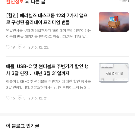
더보기
할인정보
의 다른 글
[할인] 패러렐즈 데스크톱 12와 7가지 앱으
로 구성된 홀리데이 프리미엄 번들
글 내용
연말연시를 맞아 패러렐즈사가 '홀리데이 프리미엄'이라는
이름의 번들 패키지를 판매하고 있습니다.지난 11월 말에
판매된 블랙 프라이데이 번들에 이어 한 달 만에 새로운 번
19
4
2016. 12. 22.
들 패키지가 올라온 셈인데요. 패러렐즈 데스크톱 12를 구
매하면 7개의 애플리케이션을 추가로 제공하는 방식입니
다. 블랙 프라이데이 번들에서 구성이 조금 달라졌는데요.
애플, USB-C 및 썬더볼트 주변기기 할인 행
패스워드 매니저인 '1Password'와 안티바이러스인 'Ka
spersky Internet Security'가 빠지고 와이파이 서베이
사 3달 연장… 내년 3월 31일까지
글 내용
툴인 'NetSpot Pro'가 추가됐습니다. 주변 와아파이 신호
애플이 USB-C 및 썬더볼트 주변기기에 대한 할인 행사를
를 분석하고 시각화하여 최적의 무선 네트워크 환경을 구
3달 연장합니다. 22일(현지시각) 나인투파이브맥 등 외신
축하는 데 도움이 되는 프로그램입니다. 그 밖에 나머지 앱
은 현재 애플 스토어에서 진행 중인 USB-C 및 썬더볼트
은 사이트에 한글로 자세히 소개돼 있습니다. 대부분 1년
15
3
2016. 12. 21.
액세서리 할인 행사가 2017년 3월 31일까지 연장된다고
구독 방식입..
전했습니다. 당초 애플은 오는 12월 31일까지 할인 행사를
진행할 예정이었습니다. 애플은 당시 발표를 통해 “많은 사
용자, 특히 전문가 사용자들이 현재 기존 커넥터를 널리 사
용하고 있으며 연결 포트에 있어 전환기를 맞이했음을 잘
이 블로그 인기글
알고 있다. 최신 기술과 주변 기기로의 편안한 사용자 이전