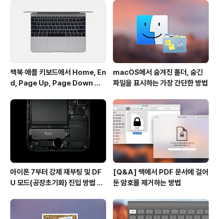
과 새로운 생태계의 성장 가속화를 동시에 지원하고 싶다.
연말까지 USB C형과 썬더볼트 3 주변기기, 그리고 애플
USB C형 어댑터와 케이블 가격을 일시적으로 인하한
다”고 밝힌 바 있습니..
맥북∙애플 키보드에서 Home, En
macOS에서 숨겨진 폴더, 숨긴
d, Page Up, Page Down 키
파일을 표시하는 가장 간단한 방법
사용하기
아이폰 7부터 강제 재부팅 및 DF
[Q&A] 맥에서 PDF 문서에 걸어
U 모드(공장초기화) 진입 방법 변
둔 암호를 제거하는 방법
경