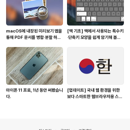
macOS에 내장된 미리보기 앱을
[맥 기초] 맥에서 사용되는 특수키
통해 PDF 문서를 병합∙분할 하는
∙단축키 모양을 쉽게 암기해 봅시
방법
다!
아이폰 11 프로, 1년 동안 써봤습니
[업데이트] 국내 웹 환경을 위한
다.
보다 스마트한 웹브라우저용 스타
일 시트(CSS)
의안내