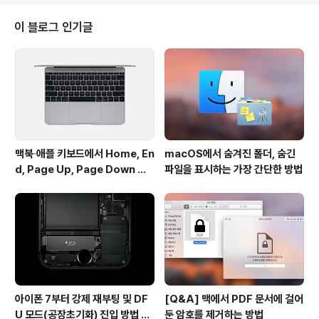
적 안내[1]는 2011 맥북프로 모델 최대 램 용량은 최대 8
기가까지이고 메모리 지원 최대 속도는 DDR3–10600(1
이 블로그 인기글
333MHz)라고 되어 있습니다. 하지만 비공식적으로 16
기가까지 확장이 가능하며 실제 장착 사례도 많기 때문에
고민없이 16기가로 업그레이드하시면 되겠습니다. 단 이
런 구성은 2011 맥북프로에만 적용되며, 2010 및 그 이전
기종들은 공식적으로..
맥북∙애플 키보드에서 Home, En
macOS에서 숨겨진 폴더, 숨긴
d, Page Up, Page Down 키
파일을 표시하는 가장 간단한 방법
사용하기
아이폰 7부터 강제 재부팅 및 DF
[Q&A] 맥에서 PDF 문서에 걸어
U 모드(공장초기화) 진입 방법 변
둔 암호를 제거하는 방법