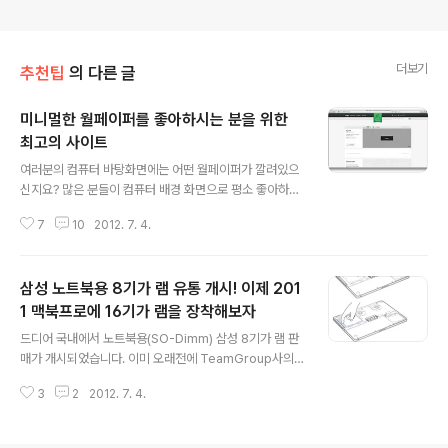
더보기
추천팁
의 다른 글
미니멀한 월페이퍼를 좋아하시는 분을 위한
최고의 사이트
글 내용
여러분의 컴퓨터 바탕화면에는 어떤 월페이퍼가 깔려있으
신지요? 많은 분들이 컴퓨터 배경 화면으로 평소 좋아하는
연예인이나 자동차, 혹은 멋진 풍광이 펼쳐진 사진을 사용
7
10
2012. 7. 4.
하시는 경우가 많은데요, 저의 경우 항상 프로그램 창들이
화면을 가득 메우고 있기 때문에 사실 배경화면에 크게 신
경을 쓰지는 않는 편입니다. 오죽했으면 최근 5년 동안 제
삼성 노트북용 8기가 램 유통 개시! 이제 201
맥 바탕화면은 OS X를 설치하면 기본으로 깔려있는 Aur
ora였겠습니까. 그러다 최근에 지금까지 컴퓨터를 사용해
1 맥북프로에 16기가 램을 장착해보자
글 내용
오면서 딱 원해 왔던 그런 월페이퍼 타일 사이트를 발견하
드디어 국내에서 노트북용(SO-Dimm) 삼성 8기가 램 판
고 유용하게 사용하고 있습니다. 사이트 이름은 Subtle P
매가 개시되었습니다. 이미 오래전에 TeamGroup사의
atterns라는 곳이며 그냥 일반적인 월페이퍼 사이트가 아
8기가 제품이 국내에 유통되고 있지만 노트북용으로 8기
니라 작게는 2x2부터 아주 커봤자 512x512 사이즈의 이
3
2
2012. 7. 4.
가 삼성 메모리가 유통되는 것은 이번이 처음입니다. 출처:
미지 타일을 내려받을 수 ..
다나와 그럼 2011 맥북프로 사용자들은 위 제품들중에 어
떤 제품을 구입해야 할까요? 애플 고객지원 페이지의 공식