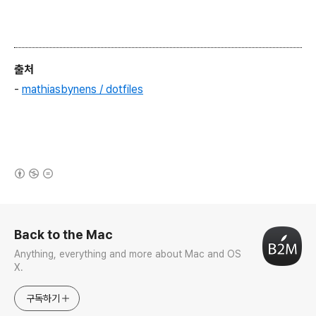
출처
-
mathiasbynens / dotfiles
(새창열림)
로그 정보
Back to the Mac
Anything, everything and more about Mac and OS
X.
구독하기