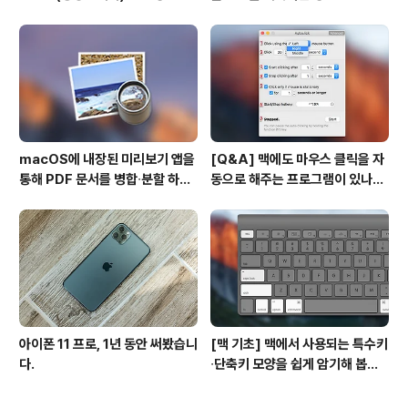
경
macOS에 내장된 미리보기 앱을
[Q&A] 맥에도 마우스 클릭을 자
통해 PDF 문서를 병합∙분할 하는
동으로 해주는 프로그램이 있나
방법
요? #오토클릭 #오토마우스
아이폰 11 프로, 1년 동안 써봤습니
[맥 기초] 맥에서 사용되는 특수키
다.
∙단축키 모양을 쉽게 암기해 봅시
다!