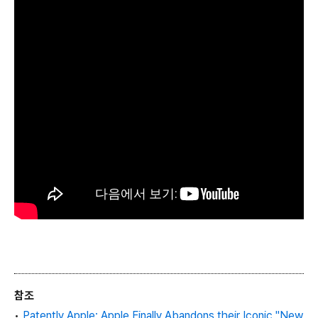
참조
•
Patently Apple: Apple Finally Abandons their Iconic "New