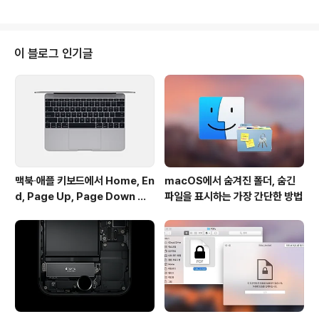
나갈 잠재적 제품군을 찾는 과정에서 주요 제조협력사인
폭스콘(Foxconn)의 모회사 홍하이 정밀공업과 손목시계
형태의 기기를 논의해 왔으며, 아이폰 운영체제인 iOS로
작동할 것으로 보인다고 소식통의 말을 빌려 전해왔습니
이 블로그 인기글
다. 또한, 월 스트리트 저널은 프로젝트에 관해 잘 아는 두
관계자의 말을 인용해 "이 시계 형태의 기기는 아이폰의 일
부 기능을 대체 할 수 있을 것"이라 전했습니다.애플이 '스
마트 시계'를 개발하고 있다는 루머는 이미 두 해 전부터 심
심찮게 들려왔습니..
맥북∙애플 키보드에서 Home, En
macOS에서 숨겨진 폴더, 숨긴
d, Page Up, Page Down 키
파일을 표시하는 가장 간단한 방법
사용하기