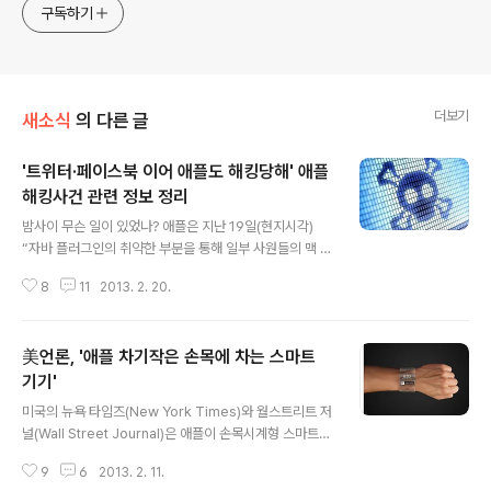
구독하기
더보기
새소식
의 다른 글
'트위터·페이스북 이어 애플도 해킹당해' 애플
해킹사건 관련 정보 정리
글 내용
밤사이 무슨 일이 있었나? 애플은 지난 19일(현지시각)
“자바 플러그인의 취약한 부분을 통해 일부 사원들의 맥 컴
퓨터가 악성코드가 감염되었다”고 발표했습니다. 이번 해
8
11
2013. 2. 20.
킹 시도로 어떤 자료들이 유출되었나? 애플 대변인이 발표
한 바로는 "일부 서버에 해킹 시도가 감지돼 해당 컴퓨터를
즉시 격리했다"며 "데이터가 외부로 절대 유출되지 않았
美언론, '애플 차기작은 손목에 차는 스마트
다”고 강조했습니다. 어떤 경로로 감염되었나? 비공식 아
이폰 개발자 포럼 'iPhoneDevSDK'에 심어져 있던 제로
기기'
글 내용
데이(Zero-day) 취약점 공격 코드가 이번 해킹 사태의 시
미국의 뉴욕 타임즈(New York Times)와 월스트리트 저
발점으로 지목되고 있습니다. 해커들이 미리 이 사이트에
널(Wall Street Journal)은 애플이 손목시계형 스마트
침입해 브라우저 등의 보안 결점을 이용해 악성코드를 심
장치를 개발하고 있다고 연달아 보도했습니다.뉴욕 타임즈
어놓았는데, 애플 직원이 해당 사이트를 방문하면서 악성
9
6
2013. 2. 11.
에 따르면 애플은 아이폰과 아이패드 이후 시장의 선도해
코드가 유입되었다는 것입니다. ..