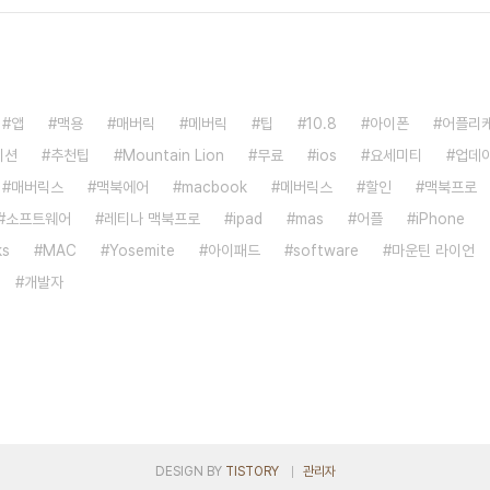
앱
맥용
매버릭
메버릭
팁
10.8
아이폰
어플리
이션
추천팁
Mountain Lion
무료
ios
요세미티
업데
매버릭스
맥북에어
macbook
메버릭스
할인
맥북프로
소프트웨어
레티나 맥북프로
ipad
mas
어플
iPhone
ks
MAC
Yosemite
아이패드
software
마운틴 라이언
개발자
DESIGN BY
TISTORY
관리자