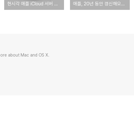
현시각 애플 iCloud 서버 장애 현상 발생 '전체 iCloud 계정의 11%가 영향권'
애플, 20년 동안 갱신해오던 '뉴턴(Newton)' 등록상표 결국 포기
more about Mac and OS X.