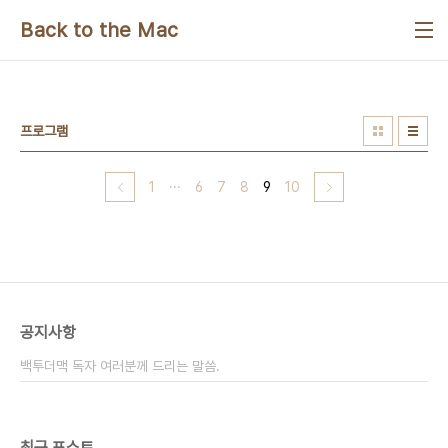
본문 바로가기
Back to the Mac
프로그램
1
···
6
7
8
9
10
공지사항
백투더맥 독자 여러분께 드리는 말씀.
최근 포스트