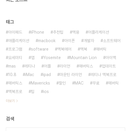
태그
아이패드
iPhone
추천팁
맥용
어플리케이션
애플리케이션
macbook
아이폰
개발자
소프트웨어
프로그램
software
맥북에어
맥북
매버릭
요세미티
앱
Yosemite
Mountain Lion
아이맥
mas
레티나
어플
라이언
매버릭스
업데이트
10.8
iMac
ipad
마운틴 라이언
레티나 맥북프로
메버릭스
Mavericks
할인
MAC
무료
메버릭
맥북프로
팁
ios
더보기
검색