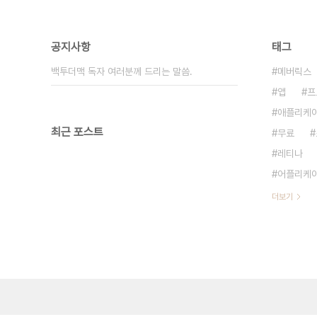
공지사항
태그
백투더맥 독자 여러분께 드리는 말씀.
메버릭스
앱
프
애플리케
최근 포스트
무료
레티나
어플리케
더보기