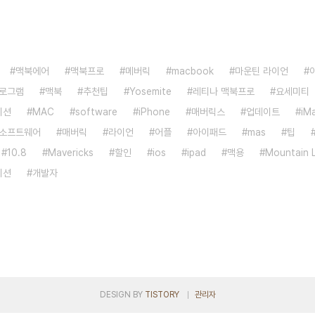
맥북에어
맥북프로
메버릭
macbook
마운틴 라이언
로그램
맥북
추천팁
Yosemite
레티나 맥북프로
요세미티
이션
MAC
software
iPhone
매버릭스
업데이트
iM
소프트웨어
매버릭
라이언
어플
아이패드
mas
팁
10.8
Mavericks
할인
ios
ipad
맥용
Mountain 
이션
개발자
DESIGN BY
TISTORY
관리자