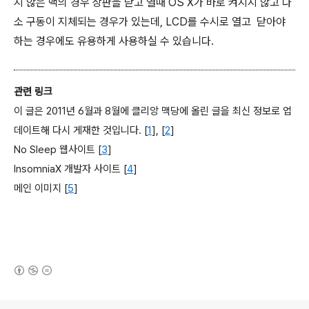
지 않은 맥의 경우 상판을 닫고 열때 OS X가 바로 켜지지 않고 다
소 구동이 지체되는 경우가 있는데, LCD를 수시로 열고 닫아야
하는 경우에도 유용하게 사용하실 수 있습니다.
관련 링크
이 글은 2011년 6월과 8월에 클리앙 맥당에 올린 글을 최신 정보로 업
데이트해 다시 게재한 것입니다. [
1
], [
2
]
No Sleep 웹사이트 [
3
]
InsomniaX 개발자 사이트 [
4
]
메인 이미지 [
5
]
(새창열림)
로그 정보