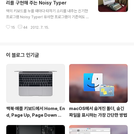
소스 링크 1. Pixel Breaker - Polar Clock 개발자 2. 9
리를 구현해 주는 Noisy Typer
글 내용
31 Goodies - Fliqlo 개발자 3. 첨부 이미지 [1], [2],
맥의 키보드를 누를 때마다 타자기 소리를 내주는 신기한
[3], [4]
프로그램 Noisy Typer! 유사한 프로그램이 기존에도 몇
가지 나와있었지만, Noisy Typer는 각각의 키에 조금씩
15
44
2012. 7. 15.
다른 소리가 할당되어 있고 특히 엔터키와 스페이스 누를
때 소리가 정말 사실적입니다^^ ➥ Noisy Typer 다운로
드 1 ) 프로그램을 사용하기 전에 시스템 환경설정 > 손쉬
운 사용 > 보조 장비에 대한 접근 활성화 (Enable acces
s for assistive devices)에 체크를 해주셔야 합니다.
이 블로그 인기글
2) 프로그램 종료 백그라운드에서 실행되는 어플이기 때문
에 별도의 그래픽 메뉴가 없습니다. 하지만 키보드로 q a z
1 2 3 을 차례대로 입력해 주면 프로그램이 종료됩니다. p
s. 근데 아래 영상에 소개된 DIY킷 ..
맥북∙애플 키보드에서 Home, En
macOS에서 숨겨진 폴더, 숨긴
d, Page Up, Page Down 키
파일을 표시하는 가장 간단한 방법
사용하기