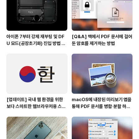
아이폰 7부터 강제 재부팅 및 DF
[Q&A] 맥에서 PDF 문서에 걸어
U 모드(공장초기화) 진입 방법 변
둔 암호를 제거하는 방법
경
[업데이트] 국내 웹 환경을 위한
macOS에 내장된 미리보기 앱을
보다 스마트한 웹브라우저용 스타
통해 PDF 문서를 병합∙분할 하는
일 시트(CSS)
방법