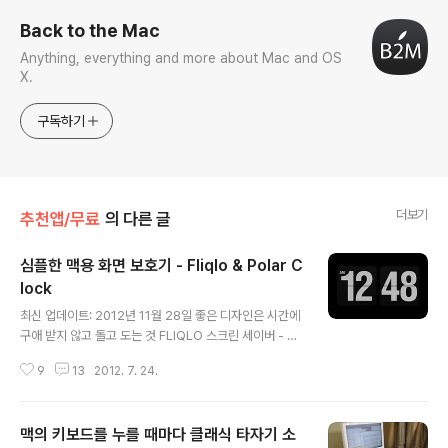
Back to the Mac
Anything, everything and more about Mac and OS
X.
구독하기
더보기
추천앱/무료
의 다른 글
심플한 맥용 화면 보호기 - Fliqlo & Polar C
lock
글 내용
최신 업데이트: 2012년 11월 28일 좋은 디자인은 시간에
구애 받지 않고 돌고 도는 것 FLIQLO 스크린 세이버 - 설
치 방법 -1) 화면 보호기 다운로드 ➥ Fliqlo 1.4 for Mac
9
13
2012. 7. 24.
/ Windows 2) 내려 받은 dmg 파일을 마운트 시킨 후 Fli
qlo.saver 클릭 3) 설치 5) 12/24 시간제, 크기 옵션 조
절 6) 즐기세요! 좀 더 펑키한 디자인을 원하세요? Polar
맥의 키보드를 누를 때마다 클래식 타자기 소
Clock 스크린 세이버Polar Clock 화면 보호기 다운로드