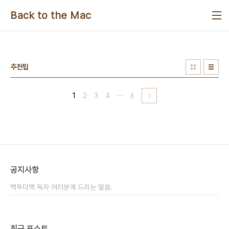
본문 바로가기
Back to the Mac
추천팁
1
2
3
4
···
6
공지사항
백투더맥 독자 여러분께 드리는 말씀.
최근 포스트