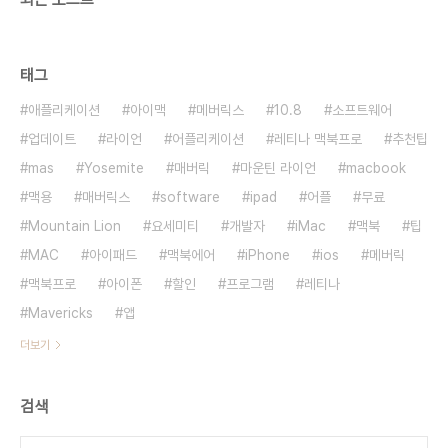
태그
애플리케이션
아이맥
메버릭스
10.8
소프트웨어
업데이트
라이언
어플리케이션
레티나 맥북프로
추천팁
mas
Yosemite
매버릭
마운틴 라이언
macbook
맥용
매버릭스
software
ipad
어플
무료
Mountain Lion
요세미티
개발자
iMac
맥북
팁
MAC
아이패드
맥북에어
iPhone
ios
메버릭
맥북프로
아이폰
할인
프로그램
레티나
Mavericks
앱
더보기
검색