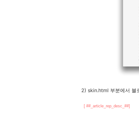
2) skin.html 부분에
[ ##_article_rep_desc_##]