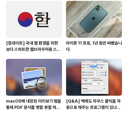
[업데이트] 국내 웹 환경을 위한
아이폰 11 프로, 1년 동안 써봤습니
보다 스마트한 웹브라우저용 스타
다.
일 시트(CSS)
macOS에 내장된 미리보기 앱을
[Q&A] 맥에도 마우스 클릭을 자
통해 PDF 문서를 병합∙분할 하는
동으로 해주는 프로그램이 있나
방법
요? #오토클릭 #오토마우스