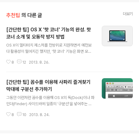
더보기
추천팁
의 다른 글
[간단한 팁] OS X '핫 코너' 기능의 완성. 핫
코너 소개 및 오동작 방지 방법
글 내용
OS X이 멀티터치 제스처를 전방위로 지원하면서 예전보
다 활용성이 떨어지긴 했지만, '핫 코너' 기능은 화면 모서
리 네 곳을 커서로 미는 간단한 조작으로 미션 컨트롤이나
8
12
2013. 8. 26.
알림센터, 대시보드, 화면 보호기 등 OS X의 특정 기능을
손쉽게 발동시킬 수 있는 무척 편리한 기능입니다. 미션 컨
트롤(Mission Control) 왼쪽 하단에 있는 '핫 코너' 버튼
[간단한 팁] 꼼수를 이용해 사파리 즐겨찾기
을 누른 다음 각각의 모서리에 총 9가지 기능 가운데 하나
를 부여할 수 있습니다. ▼ 참고로 같은 메뉴가 '데스크탑
막대에 구분선 추가하기
글 내용
및 화면 보호기' 패널에도 마련되어 있습니다. (OS X 라이
그동안 이런저런 꼼수를 이용해 OS X의 독(Dock)이나 파
언에 미션 컨트롤 기능이 추가되기 전에는 이쪽이 '오리지
인더(Finder) 사이드바에 일종의 '구분선'을 넣어주는 방
널'이었습니다.) 양쪽 모두 변경 사항이 연동되니 어떤 쪽을
법을 소개해 드렸습니다. ▼ 이번엔 맥용 사파리(Safari)
사용하시더라도 무방합니다. ▼ 이후, 화면 우측 상단 모서
8
10
2013. 8. 24.
의 즐겨찾기 막대에 구분선을 구현하는 방법을 알려 드릴
리에..
까 합니다. Glims 같은 외부 플러그인 설치 없이 사파리 본
연의 특성을 이용해 아주 간편하게 적용할 수 있는 방법입
니다. ▼ 구분선 | ¦ ⦙ ‖ ┇ ┋ ∫ ≀ • ► ▷ ⧓ ⧗───────