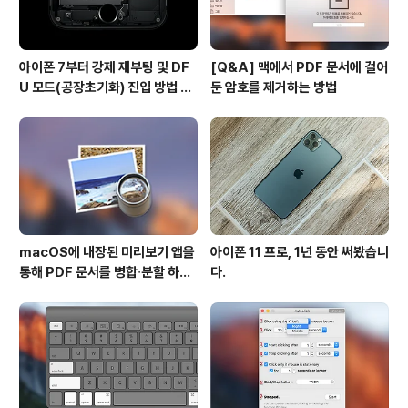
아이폰 7부터 강제 재부팅 및 DF
[Q&A] 맥에서 PDF 문서에 걸어
U 모드(공장초기화) 진입 방법 변
둔 암호를 제거하는 방법
경
macOS에 내장된 미리보기 앱을
아이폰 11 프로, 1년 동안 써봤습니
통해 PDF 문서를 병합∙분할 하는
다.
방법