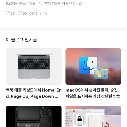
재된 메일 앱은 연락처(구 주소록) 앱을 살며시 품고 있습
토로하는 분들이 많습니다. "휴대 때문에 잠시 닫아두었던
니다. ▼ 메일을 작성할 때 이메일을 받을 사람이나 참조할
맥북을 다시 열었을 때 대기 시간이 길어 답답합니다." 맥북
사람의 이름이 기억나지 않으면 주소패널을 띄우거나 연락
30
50
2013. 9. 10.
을 열었을 때 LCD 화면에 로그인 화면이나 데스크톱 화면
처 앱을 별도로 실행해 검..
이 나타나긴 하는데, 키보드 입력도 제대로 되질 않고 맥을
실제로 사용하기까지 너무 오랜 시간이 걸린다는 것이죠.
게다가 어떨 때는 대기 시간이 두드러지게 긴 경우도 있고,
또 어떨 때는 상판을 열자마자 바로 아무런 대기 시간 없이
이 블로그 인기글
맥북을 바로 사용할 수 있는 경우도 있습니다. 도대체 왜 이
런 차이가 왜 발생하는지 그 이유에 대해 궁금해하는 분도
적지 않은 것 같습니다.맥북을 일정 시간 닫아두었다 다시
열었을 때 발생하는 이런 대기 시간은 기기나 소프트웨어
에 문제가 있어서 그런 ..
맥북∙애플 키보드에서 Home, En
macOS에서 숨겨진 폴더, 숨긴
d, Page Up, Page Down 키
파일을 표시하는 가장 간단한 방법
사용하기