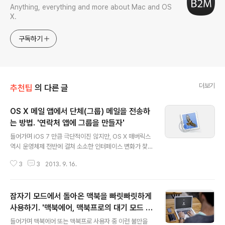
Anything, everything and more about Mac and OS
X.
구독하기
더보기
추천팁
의 다른 글
OS X 메일 앱에서 단체(그룹) 메일을 전송하
는 방법. '연락처 앱에 그룹을 만들자'
글 내용
들어가며 iOS 7 만큼 극단적이진 않지만, OS X 매버릭스
역시 운영체제 전반에 걸쳐 소소한 인터페이스 변화가 찾
아왔습니다. 아이콘이나 메인 윈도우의 레이아웃이 바뀐
3
3
2013. 9. 16.
경우도 있고, 또 가죽이나 종이 질감 같은 스큐어모피즘 요
소가 통째로 제거된 경우도 볼 수 있습니다. 그런데 이제 인
터페이스가 다듬어 질 만큼 다듬어 졌다는 것일까요, OS X
잠자기 모드에서 돌아온 맥북을 빠릿빠릿하게
의 메일 앱은 기존과 차이점이 거의 없는 등 이런 변화의 물
결에서 살짝 비켜간 모습입니다.그런데 메일에도 한 가지
사용하기. '맥북에어, 맥북프로의 대기 모드 특
글 내용
반가운 기능이 새로 추가되었습니다. OS X 매버릭스에 탑
성 변경'
들어가며 맥북에어 또는 맥북프로 사용자 중 이런 불만을