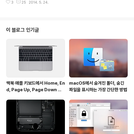
깜찍한 기능도 가지고 있습니다. 새로 나온 음악 가사 외울
3
25
2014. 5. 24.
음할 수 있는 등 있을 만한 기능은 다 갖춘 단순하면서도 실
때 유용할 ..
용적인 녹음기 프로그램입니다. 또한, 별다른 변환 작업 없
이도 녹음 파일을 MP3 포맷으로 바로 내보낼 수 있으며,
OS X에 내장된 퀵타임보다 녹음 기능에 더 초점이 맞춰져
있어 녹음 작업이 한결 간편하다는 것도 장점입니다. 창 우
이 블로그 인기글
측 상단에 있는 버튼을 사용해 녹음을 시작하거나 중지시
킬 수 있습니다. ▼ 녹음이 끝나면 창 가운데 있는 노란색
가이드라인을 드래그해 녹음의 시작과 끝 부분을 지정할
수 있으며, 필요하다면 도입과 끝부분에 페이드 인/아웃 효
과를 넣어..
맥북∙애플 키보드에서 Home, En
macOS에서 숨겨진 폴더, 숨긴
d, Page Up, Page Down 키
파일을 표시하는 가장 간단한 방법
사용하기