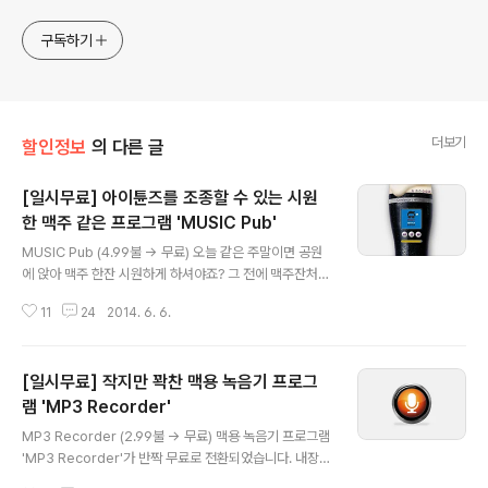
구독하기
더보기
할인정보
의 다른 글
[일시무료] 아이튠즈를 조종할 수 있는 시원
한 맥주 같은 프로그램 'MUSIC Pub'
글 내용
MUSIC Pub (4.99불 → 무료) 오늘 같은 주말이면 공원
에 앉아 맥주 한잔 시원하게 하셔야죠? 그 전에 맥주잔처럼
생긴 깜찍한 앱도 공짜로 하나 챙겨두세요. 평소 4.99불에
11
24
2014. 6. 6.
중인 아이튠즈 제어 프로그램 'MUSIC Pub'이 무료로 배
포되고 있습니다. 아이튠즈에 등록한 음악을 간편하게 재
생하도록 도와주고 곡정보와 앨범 표지를 띄워주는 일종의
[일시무료] 작지만 꽉찬 맥용 녹음기 프로그
위젯입니다. ▼ 곡 건너뛰기, 별점 주기, 셔플, 반복하기, 재
생목록 고르기 등 음악재생과 관련한 아이튠즈의 거의 모
램 'MP3 Recorder'
글 내용
든 기능을 지원하며, 시스템 볼륨이 아닌 아이튠즈 볼륨만
MP3 Recorder (2.99불 → 무료) 맥용 녹음기 프로그램
따로 조절하는 슬라이드바도 달려 편리합니다. MP3 음악
'MP3 Recorder'가 반짝 무료로 전환되었습니다. 내장
안에 가사가 내장되어 있는 경우 보조 창을 띄워 확인하는
마이크, 외부 입력은 물론 컴퓨터에서 나는 모든 소리를 녹