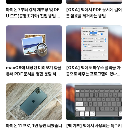
아이폰 7부터 강제 재부팅 및 DF
[Q&A] 맥에서 PDF 문서에 걸어
U 모드(공장초기화) 진입 방법 변
둔 암호를 제거하는 방법
경
macOS에 내장된 미리보기 앱을
[Q&A] 맥에도 마우스 클릭을 자
통해 PDF 문서를 병합∙분할 하는
동으로 해주는 프로그램이 있나
방법
요? #오토클릭 #오토마우스
아이폰 11 프로, 1년 동안 써봤습니
[맥 기초] 맥에서 사용되는 특수키