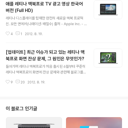
애플 레티나 맥북프로 TV 광고 영상 한국어
버전 (Full HD)
글 내용
레티나 디스플레이를 탑재한 완전히 새로운 맥북 프로혁
신. 모든 면에서(나래이션: 배철수) 출처 - Apple Inc. - k
oorei님이 직접 녹화하신 영상을 허락 후 블로그에 재게시
4
1
2012. 8. 19.
합니다.
[업데이트] 최근 이슈가 되고 있는 레티나 맥
북프로 화면 잔상 문제, 그 원인은 무엇인가?
글 내용
들어가며 레티나 맥북프로가 처음 출시된 6월부터 꾸준히
레티나 맥북프로의 화면에 잔상 문제와 관련해 블로그를
통해 소식을 전해드리고 있습니다. 최근에 새로 알려진 정
9
20
2012. 8. 19.
보로 관련 소식을 업데이트하였습니다. - (6월 26일) 해외
에서 이슈화되고 있는 레티나 맥북프로 디스플레이 이상
증세 - (7월 16일) 레티나 맥북프로 화면 잔상 문제, 모든
제품에 나타나지 않지만 아직 해결안되 - (8월 19일) 최근
이슈가 되고 있는 레티나 맥북프로 화면 잔상 문제, 그 원인
이 블로그 인기글
이 무엇인가? (본글) 레티나 맥북프로의 화면 잔상 문제는
세간에 레티나 디스플레이 '번인(Burn in)' 문제라고도 알
려져 있지만, 동일한 화면을 장시간 띄워 화소의 일부가 복