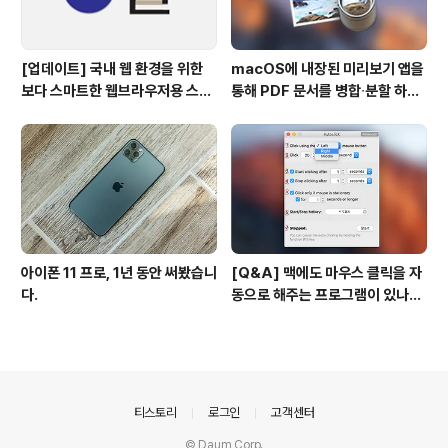
[업데이트] 국내 웹 환경을 위한
macOS에 내장된 미리보기 앱을
보다 스마트한 웹브라우저용 스타
통해 PDF 문서를 병합∙분할 하는
일 시트(CSS)
방법
아이폰 11 프로, 1년 동안 써봤습니
[Q&A] 맥에도 마우스 클릭을 자
다.
동으로 해주는 프로그램이 있나
요? #오토클릭 #오토마우스
의안내
티스토리
로그인
고객센터
© Daum Corp.