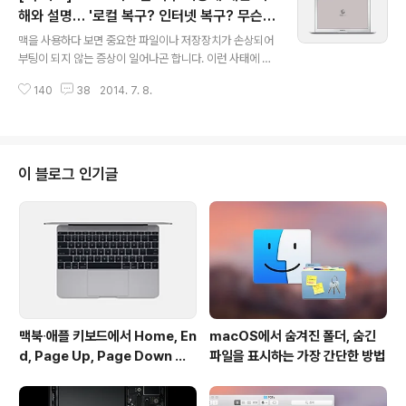
를 할 때면 부트캠프나 패러렐즈를 이용해야 하는 불편이
해와 설명… '로컬 복구? 인터넷 복구? 무슨
글 내용
있다 – 나 같은 경우는 사무실의 윈도우 컴퓨터를 사용했었
차이야'
맥을 사용하다 보면 중요한 파일이나 저장장치가 손상되어
다.이런 불편 속에 맥에서 (혹은 윈도우 & 맥용 크롬에서)
부팅이 되지 않는 증상이 일어나곤 합니다. 이런 사태에 대
액티브엑스를 비롯한 각종 보안 프로그램들을 설치하지 않
비해 OS X 10.7 라이언 또는 이후 버전이 설치된 맥에는
고, 신용카드 결제를 할 수 있는 팁이 있다. 브라우저의 개
140
38
2014. 7. 8.
운영체제의 복구와 재설치를 수행할 수 있는 두 가지 복구
발자 메뉴를 이용하는 것이다. 맥..
기능이 준비되어 있습니다. • 로컬 복구 시스템 • 인터넷
복구 시스템 이 두 기능은 시스템 복구에 필요한 파일을 로
컬 저장장치에서 불러오는가? 아니면 인터넷에서 불러오
는가? 하는 차이만 있을 뿐 사실상 같은 구실을 합니다. 운
이 블로그 인기글
영체제가 담겨있는 DVD나 USB 드라이브가 사용자 주변
에 구비되어 있지 않더라도 운영체제를 손쉽게 복구할 수
있도록 한 것입니다. 시스템을 복구해야 하는데 1년 만에
서랍장에서 꺼낸 DVD가 작동하지 않아서, USB가 어디 있
는지 몰라서 멍하게 넋을 ..
맥북∙애플 키보드에서 Home, En
macOS에서 숨겨진 폴더, 숨긴
d, Page Up, Page Down 키
파일을 표시하는 가장 간단한 방법
사용하기