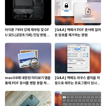
아이폰 7부터 강제 재부팅 및 DF
[Q&A] 맥에서 PDF 문서에 걸어
U 모드(공장초기화) 진입 방법 변
둔 암호를 제거하는 방법
경
macOS에 내장된 미리보기 앱을
[Q&A] 맥에도 마우스 클릭을 자
통해 PDF 문서를 병합∙분할 하는
동으로 해주는 프로그램이 있나
방법
요? #오토클릭 #오토마우스