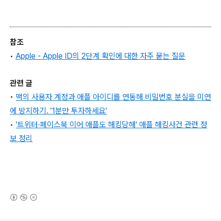
참조
•
Apple - Apple ID의 2단계 확인에 대한 자주 묻는 질문
관련 글
•
맥의 사용자 계정과 애플 아이디를 연동해 비밀번호 분실을 미연
에 방지하기. '1분만 투자하세요'
•
'트위터·페이스북 이어 애플도 해킹당해' 애플 해킹사건 관련 정
보 정리
(새창열림)
로그 정보