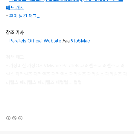
배포 개시
-
혼이 담긴 태그...
참조 기사
-
Parallels Official Website
/via
9to5Mac
검색 태그
- 가상머신 가상OS VMware Parallels 패러렐즈 페러렐스 페러
럴스 페러럴즈 패러렐즈 패러렐스 패러럴즈 패러럴스 패러랠즈 패
러랠스 페러랠스 페러랠즈 패럴럴 페럴럴
(새창열림)
로그 정보