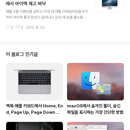
힌트를 알려주는 영상이 주기적으로 업데이트되었는데, 오
에서 아이맥 재고 바닥
글 내용
늘 올라온 다섯번째 티징 영상에는 아예 Sound Forge P
애플 9월 이벤트를 앞두고 미국 내 대형 리테일러샵들사이
ro 이름과 구동 영상이 선명하게 나타나며 영상 속의 프로
에서 아이맥 품귀 현상이 일어나고 있어 새 모델 출시를 위
그램이 사운드 포지 프로인 것을 여실히 보여주고 있습니
해 애플이 아이맥 재고 관리를 하고 있는 것이 아닌가 하는
다.정확한 발매 일자와 가격에 관한 정보는 앞으로 공개될
3
3
2012. 8. 23.
예측이 일고 있습니다.AppleBitch에 따르면, 미국 내 대
나머지 네 개의 ..
형 매장들이 27' 아이맥을 애플로부터 현재 공급받지 못하
고 있으며, 이중 베스트 바이와 J&R은 온라인, 오프라인을
통틀어 아이맥 3.1Ghz 고급형 모델이 완전히 동이 났으며,
아마존에서는 2.7Ghz 기본형 모델 재고가 모두 소진되었
이 블로그 인기글
고 고급형도 재고가 바닥을 보이고 있다고 합니다.이번 아
이맥 재고 부족 현상이 있기 약 두 달 앞서 맥 벤치마크 전
문 사이트인 긱벤치(Geek Bench)에 정체 불명의 아이맥
의 벤치마크 결과가 포스팅 되어 많은 사람의 이목을 끈 적
이 있습..
맥북∙애플 키보드에서 Home, En
macOS에서 숨겨진 폴더, 숨긴
d, Page Up, Page Down 키
파일을 표시하는 가장 간단한 방법
사용하기