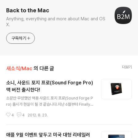
Back to the Mac
Anything, everything and more about Mac and OS
X.
구독하기
더보기
새소식/Mac
의 다른 글
소니, 사운드 포지 프로(Sound Forge Pro)
맥 버전 출시한다!
글 내용
소문만 무성했던 맥용 사운드 포지 프로(Sound Forge P
ro) 출시가 현실이 될 것 같습니다.지난 6월부터 FinallyO
nTheMac.com 라는 사이트에 정체 불명의 맥용 음악 편
4
4
2012. 8. 23.
집 프로그램 동영상이 올라와 많은 사람들로 하여금 호기
심을 자아냈습니다. 알고보니 이번 캠페인의 배후는 소니
였고, 동영상 속의 소프트웨어는 맥용 사운드 포지인 것으
애플 9월 이벤트 앞두고 미국 대형 리테일러
로 밝혀 졌습니다.두 달전 첫 동영상이 올라온 이후 새로운