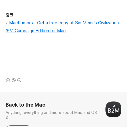
링크
•
MacRumors - Get a free copy of Sid Meier's Civilization
® V: Campaign Edition for Mac
(새창열림)
로그 정보
Back to the Mac
Anything, everything and more about Mac and OS
X.