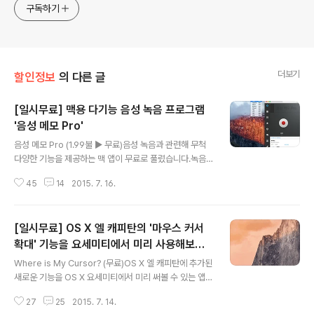
구독하기
더보기
할인정보
의 다른 글
[일시무료] 맥용 다기능 음성 녹음 프로그램
'음성 메모 Pro'
글 내용
음성 메모 Pro (1.99불 ▶︎ 무료)음성 녹음과 관련해 무척
다양한 기능을 제공하는 맥 앱이 무료로 풀렸습니다.녹음
중 간단한 메모를 작성할 수 있을 뿐만 아니라, 녹음한 파일
45
14
2015. 7. 16.
을 시간과 날짜 순으로 관리할 수 있는 '음성 메모 Pro'라
는 앱입니다. OS X에 기본적으로 내장된 퀵타임보다 훨씬
더 업그레이드 된 녹음기를 찾고 계신 분들께 유용해 보입
[일시무료] OS X 엘 캐피탄의 '마우스 커서
니다. 음성 메모의 주요 기능 얼핏 보면 맥용 일기장 앱인
'Day One'과 생김새가 매우 비슷합니다. iOS 버전을 맥
확대' 기능을 요세미티에서 미리 사용해보자...
글 내용
플랫폼으로 그대로 가져온 듯한 인터페이스를 제공하는데,
'Where is My Cursor?'
Where is My Cursor? (무료)OS X 엘 캐피탄에 추가된
이 때문인지 창 크기를 임의로 조절할 수 없다는 점이 다소
새로운 기능을 OS X 요세미티에서 미리 써볼 수 있는 앱이
아쉬운 부분입니다. 대신 이러한 단점을 커버할 수 있을 정
등장했습니다.마우스를 좌우로 빠르게 흔들면 마우스 커서
도로 다재다능한 기능을 갖고 있습니다. 메인 윈도우 좌측
27
25
2015. 7. 14.
를 크게 표시할 수 있는 'Where is My Mouse?'라는 앱
상단..